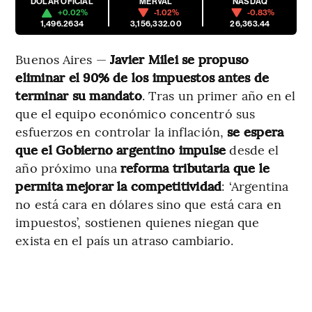
DÓLAR OFICIAL
MERVAL
NASDAQ
+0.02%
-1.02%
-0.83%
1,496.2634
3,156,332.00
26,363.44
Buenos Aires —
Javier Milei se propuso
eliminar el 90% de los impuestos antes de
terminar su mandato
. Tras un primer año en el
que el equipo económico concentró sus
esfuerzos en controlar la inflación,
se espera
que el Gobierno argentino impulse
desde el
año próximo una
reforma tributaria que le
permita mejorar la competitividad
: ‘Argentina
no está cara en dólares sino que está cara en
impuestos’, sostienen quienes niegan que
exista en el país un atraso cambiario.