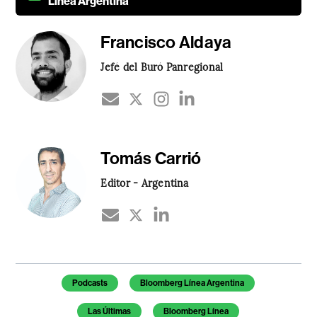
Línea Argentina
Francisco Aldaya
Jefé del Buró Panregional
Tomás Carrió
Editor - Argentina
Temas de este artículo
Podcasts
Bloomberg Línea Argentina
Las Últimas
Bloomberg Línea