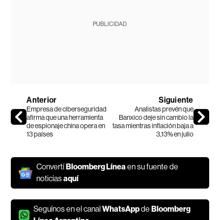
PUBLICIDAD
Anterior
Siguiente
Empresa de ciberseguridad
Analistas prevén que
afirma que una herramienta
Banxico deje sin cambio la
de espionaje china opera en
tasa mientras inflación baja a
13 países
3,13% en julio
Convertí
Bloomberg Línea
en su fuente de
noticias
aquí
Seguínos en el canal
WhatsApp
de
Bloomberg