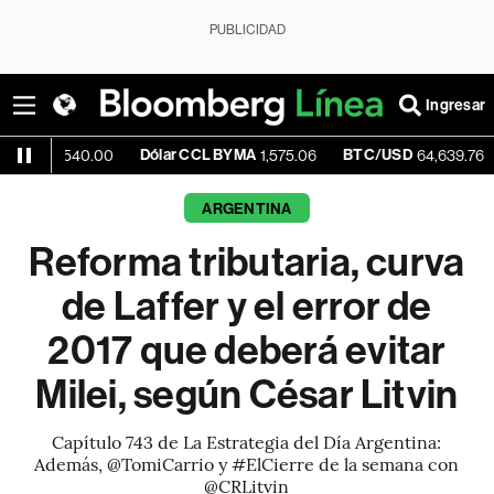
PUBLICIDAD
Ingresar
Dólar CCL BYMA
BTC/USD
-0.23%
40.00
1,575.06
64,639.76
ARGENTINA
Reforma tributaria, curva
de Laffer y el error de
2017 que deberá evitar
Milei, según César Litvin
Capítulo 743 de La Estrategia del Día Argentina:
Además, @TomiCarrio y #ElCierre de la semana con
@CRLitvin