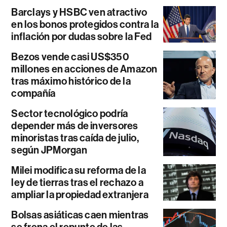
Barclays y HSBC ven atractivo
en los bonos protegidos contra la
inflación por dudas sobre la Fed
Bezos vende casi US$350
millones en acciones de Amazon
tras máximo histórico de la
compañía
Sector tecnológico podría
depender más de inversores
minoristas tras caída de julio,
según JPMorgan
Milei modifica su reforma de la
ley de tierras tras el rechazo a
ampliar la propiedad extranjera
Bolsas asiáticas caen mientras
se frena el repunte de las