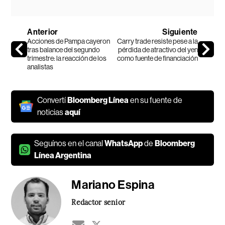
Anterior
Siguiente
Acciones de Pampa cayeron
Carry trade resiste pese a la
tras balance del segundo
pérdida de atractivo del yen
trimestre: la reacción de los
como fuente de financiación
analistas
Convertí
Bloomberg Línea
en su fuente de
noticias
aquí
Seguínos en el canal
WhatsApp
de
Bloomberg
Línea Argentina
Mariano Espina
Redactor senior