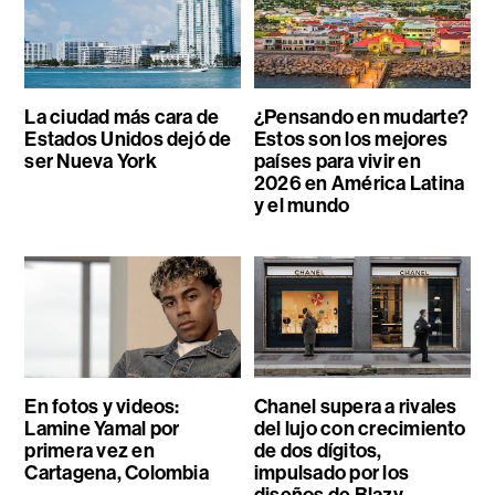
La ciudad más cara de
¿Pensando en mudarte?
Estados Unidos dejó de
Estos son los mejores
ser Nueva York
países para vivir en
2026 en América Latina
y el mundo
En fotos y videos:
Chanel supera a rivales
Lamine Yamal por
del lujo con crecimiento
primera vez en
de dos dígitos,
Cartagena, Colombia
impulsado por los
diseños de Blazy