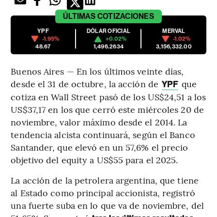
ÚLTIMAS
COTIZACIONES
YPF
DÓLAR OFICIAL
MERVAL
-1.95%
+0.02%
-1.02%
48.67
1,496.2634
3,156,332.00
Buenos Aires — En los últimos veinte días,
desde el 31 de octubre, la acción de
que
YPF
cotiza en Wall Street pasó de los US$24,51 a los
US$37,17 en los que cerró este miércoles 20 de
noviembre, valor máximo desde el 2014. La
tendencia alcista continuará, según el Banco
Santander, que elevó en un 57,6% el precio
objetivo del equity a US$55 para el 2025.
La acción de la petrolera argentina, que tiene
al Estado como principal accionista, registró
una fuerte suba en lo que va de noviembre, del