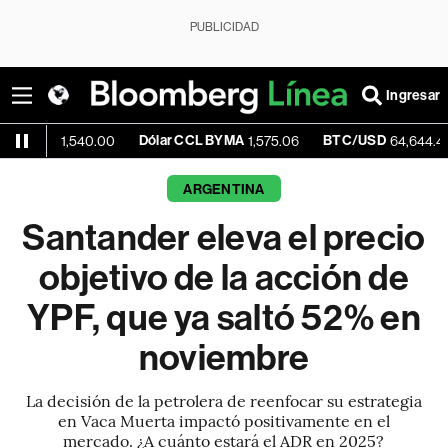
PUBLICIDAD
Ingresar
Dólar CCL BYMA
BTC/USD
-0.22
1,540.00
1,575.06
64,644.44
ARGENTINA
Santander eleva el precio
objetivo de la acción de
YPF, que ya saltó 52% en
noviembre
La decisión de la petrolera de reenfocar su estrategia
en Vaca Muerta impactó positivamente en el
mercado. ¿A cuánto estará el ADR en 2025?