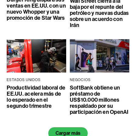
Wall Street cierra a la
ventas en EE.UU. con un
baja por el repunte del
nuevo Whopper y una
petróleo y nuevas dudas
promoción de Star Wars
sobre un acuerdo con
Irán
ESTADOS UNIDOS
NEGOCIOS
Productividad laboral de
SoftBank obtiene un
EE.UU. acelera más de
préstamo de
lo esperado en el
US$10.000 millones
segundo trimestre
respaldado por su
participación en OpenAI
Cargar más