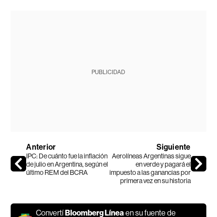
PUBLICIDAD
Anterior
Siguiente
IPC: De cuánto fue la inflación
Aerolíneas Argentinas sigue
de julio en Argentina, según el
en verde y pagará el
último REM del BCRA
impuesto a las ganancias por
primera vez en su historia
Convertí
Bloomberg Línea
en su fuente de