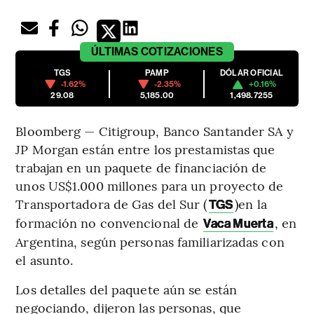
ÚLTIMAS
COTIZACIONES
TGS
PAMP
DÓLAR OFICIAL
-1.62%
-2.35%
+0.16%
29.08
5,185.00
1,498.7255
Bloomberg — Citigroup, Banco Santander SA y
JP Morgan están entre los prestamistas que
trabajan en un paquete de financiación de
unos US$1.000 millones para un proyecto de
Transportadora de Gas del Sur (
)en la
TGS
formación no convencional de
, en
Vaca Muerta
Argentina, según personas familiarizadas con
el asunto.
Los detalles del paquete aún se están
negociando, dijeron las personas, que