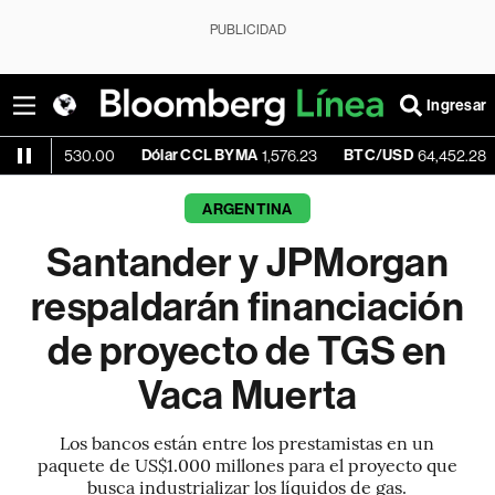
PUBLICIDAD
Ingresar
Dólar CCL BYMA
BTC/USD
+0.09
530.00
1,576.23
64,452.28
ARGENTINA
Santander y JPMorgan
respaldarán financiación
de proyecto de TGS en
Vaca Muerta
Los bancos están entre los prestamistas en un
paquete de US$1.000 millones para el proyecto que
busca industrializar los líquidos de gas.