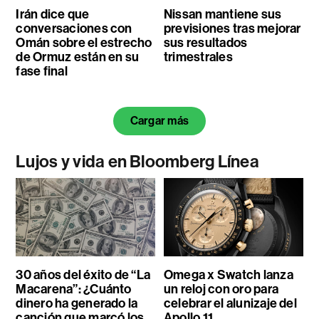
Irán dice que
Nissan mantiene sus
conversaciones con
previsiones tras mejorar
Omán sobre el estrecho
sus resultados
de Ormuz están en su
trimestrales
fase final
Cargar más
Lujos y vida en Bloomberg Línea
30 años del éxito de “La
Omega x Swatch lanza
Macarena”: ¿Cuánto
un reloj con oro para
dinero ha generado la
celebrar el alunizaje del
canción que marcó los
Apollo 11