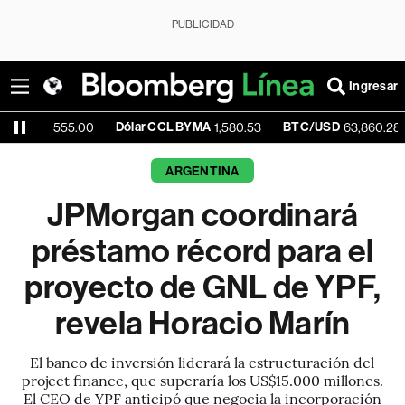
PUBLICIDAD
Ingresar
Dólar CCL BYMA
BTC/USD
+0.68
555.00
1,580.53
63,860.28
ARGENTINA
JPMorgan coordinará
préstamo récord para el
proyecto de GNL de YPF,
revela Horacio Marín
El banco de inversión liderará la estructuración del
project finance, que superaría los US$15.000 millones.
El CEO de YPF anticipó que negocia la incorporación