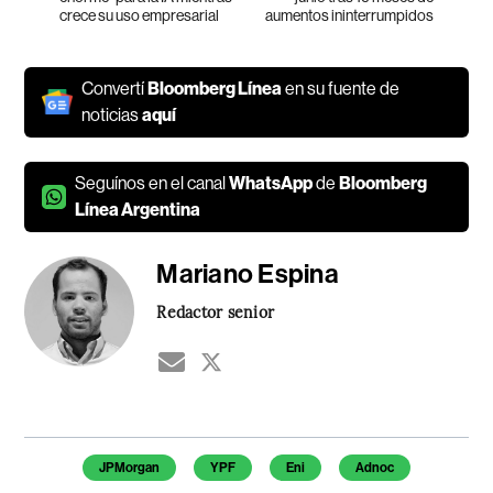
crece su uso empresarial
aumentos ininterrumpidos
Convertí
Bloomberg Línea
en su fuente de
noticias
aquí
Seguínos en el canal
WhatsApp
de
Bloomberg
Línea Argentina
Mariano Espina
Redactor senior
Temas de este artículo
JPMorgan
YPF
Eni
Adnoc