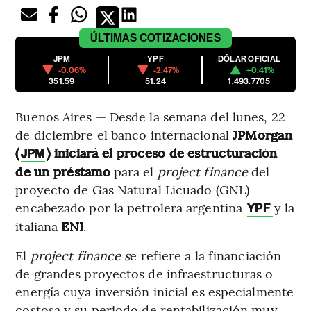
ÚLTIMAS
COTIZACIONES
JPM
YPF
DÓLAR OFICIAL
-0.06%
-2.47%
+0.41%
351.59
51.24
1,493.7705
Buenos Aires — Desde la semana del lunes, 22
de diciembre el banco internacional
JPMorgan
(
)
iniciará el proceso de estructuración
JPM
de un préstamo
para el
project finance
del
proyecto de Gas Natural Licuado (GNL)
encabezado por la petrolera argentina
y la
YPF
italiana
ENI
.
El
project finance s
e refiere a la financiación
de grandes proyectos de infraestructuras o
energía cuya inversión inicial es especialmente
costosa y su periodo de rentabilización muy