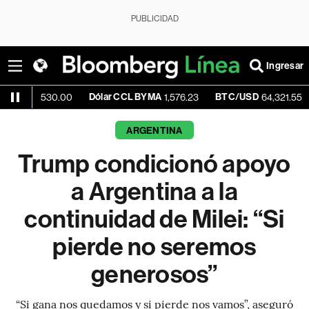
PUBLICIDAD
Ingresar
Dólar CCL BYMA
BTC/USD
-0.11%
,530.00
1,576.23
64,321.55
ARGENTINA
Trump condicionó apoyo
a Argentina a la
continuidad de Milei: “Si
pierde no seremos
generosos”
“Si gana nos quedamos y si pierde nos vamos”, aseguró