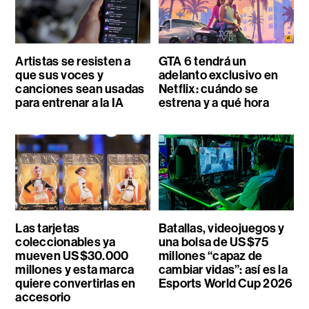
Artistas se resisten a
GTA 6 tendrá un
que sus voces y
adelanto exclusivo en
canciones sean usadas
Netflix: cuándo se
para entrenar a la IA
estrena y a qué hora
Las tarjetas
Batallas, videojuegos y
coleccionables ya
una bolsa de US$75
mueven US$30.000
millones “capaz de
millones y esta marca
cambiar vidas”: así es la
quiere convertirlas en
Esports World Cup 2026
accesorio