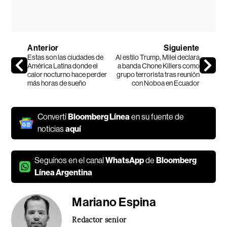
Anterior
Siguiente
Estas son las ciudades de
Al estilo Trump, Milei declara
América Latina donde el
a banda Chone Killers como
calor nocturno hace perder
grupo terrorista tras reunión
más horas de sueño
con Noboa en Ecuador
Convertí
Bloomberg Línea
en su fuente de
noticias
aquí
Seguínos en el canal
WhatsApp
de
Bloomberg
Línea Argentina
Mariano Espina
Redactor senior