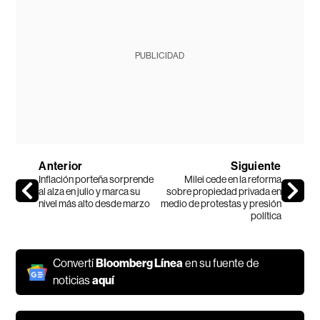
PUBLICIDAD
Anterior
Siguiente
Inflación porteña sorprende
Milei cede en la reforma
al alza en julio y marca su
sobre propiedad privada en
nivel más alto desde marzo
medio de protestas y presión
política
Convertí
Bloomberg Línea
en su fuente de
noticias
aquí