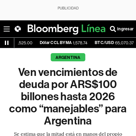
PUBLICIDAD
Ingresar
Dólar CCL BYMA
BTC/USD
+0.21%
,525.00
1,578.74
65,070.37
ARGENTINA
Ven vencimientos de
deuda por ARS$100
billones hasta 2026
como “manejables” para
Argentina
Se estima que la mitad está en manos del propio