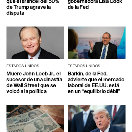
que el arancel del 50%
gobernadora Lisa Cook
de Trump agrave la
de la Fed
disputa
ESTADOS UNIDOS
ESTADOS UNIDOS
Muere John Loeb Jr., el
Barkin, de la Fed,
sucesor de una dinastía
advierte que el mercado
de Wall Street que se
laboral de EE.UU. está
volcó a la política
en un “equilibrio débil”