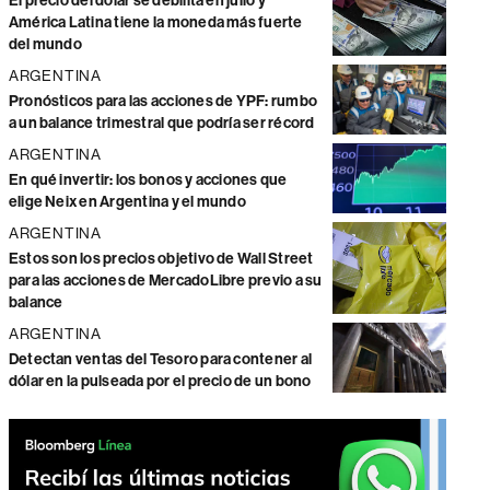
El precio del dólar se debilita en julio y
América Latina tiene la moneda más fuerte
del mundo
ARGENTINA
Pronósticos para las acciones de YPF: rumbo
a un balance trimestral que podría ser récord
ARGENTINA
En qué invertir: los bonos y acciones que
elige Neix en Argentina y el mundo
ARGENTINA
Estos son los precios objetivo de Wall Street
para las acciones de MercadoLibre previo a su
balance
ARGENTINA
Detectan ventas del Tesoro para contener al
dólar en la pulseada por el precio de un bono