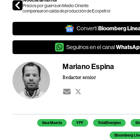
Precios por guerra en Medio Oriente
compensaron caída de producción de Ecopetrol
Bloomberg Líne
Convertí
WhatsAp
Seguínos en el canal
Mariano Espina
Redactor senior
Temas de este artículo
Vaca Muerta
YPF
TotalEnergies
Sh
Bloomberg Lín