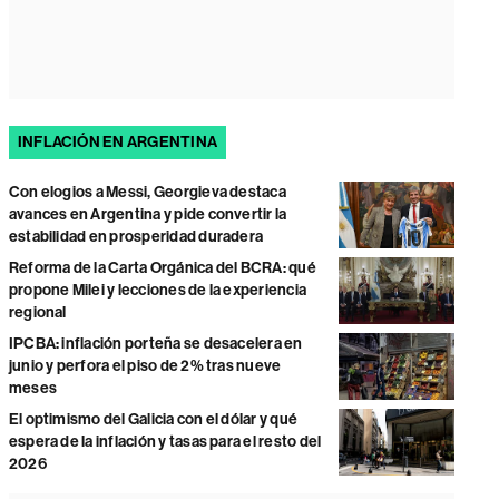
INFLACIÓN EN ARGENTINA
Con elogios a Messi, Georgieva destaca
avances en Argentina y pide convertir la
estabilidad en prosperidad duradera
Reforma de la Carta Orgánica del BCRA: qué
propone Milei y lecciones de la experiencia
regional
IPCBA: inflación porteña se desacelera en
junio y perfora el piso de 2% tras nueve
meses
El optimismo del Galicia con el dólar y qué
espera de la inflación y tasas para el resto del
2026