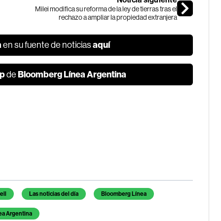
Milei modifica su reforma de la ley de tierras tras el
rechazo a ampliar la propiedad extranjera
a
aquí
en su fuente de noticias
p
Bloomberg Línea Argentina
de
ell
Las noticias del día
Bloomberg Línea
ea Argentina