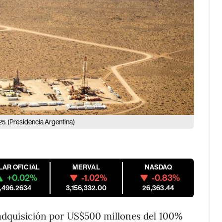
(Presidencia Argentina)
25.
LAR OFICIAL
MERVAL
NASDAQ
+0.02%
-1.02%
-0.83%
1,496.2634
3,156,332.00
26,363.44
adquisición por US$500 millones del 100%