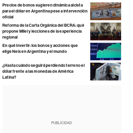
Precios de bonos sugieren dinámica alcista
para el dólar en Argentina pese a intervención
oficial
Reforma de la Carta Orgánica del BCRA: qué
propone Milei y lecciones de la experiencia
regional
En qué invertir: los bonos y acciones que
elige Neix en Argentina y el mundo
¿Hasta cuándo seguirá perdiendo terreno el
dólar frente a las monedas de América
Latina?
PUBLICIDAD