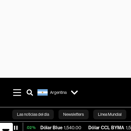
Argentina
Las noticias del día
Newsletters
Línea Mundial
Dólar Blue
1,540.00
Dólar CCL BYMA
1,575.06
+0.02%
Bloomberg 