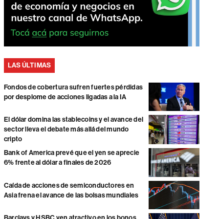
LAS ÚLTIMAS
Fondos de cobertura sufren fuertes pérdidas
por desplome de acciones ligadas a la IA
El dólar domina las stablecoins y el avance del
sector lleva el debate más allá del mundo
cripto
Bank of America prevé que el yen se aprecie
6% frente al dólar a finales de 2026
Caída de acciones de semiconductores en
Asia frena el avance de las bolsas mundiales
Barclays y HSBC ven atractivo en los bonos