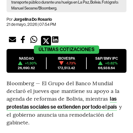
transporte público durante una huelga en La Paz, Bolivia. Fotógrafo:
Manuel Seoane/Bloomberg.
Por
Jorgelina Do Rosario
21 de mayo, 2026 | 07:54 PM
ÚLTIMAS
COTIZACIONES
NASDAQ
IBOVESPA
S&P/BMV IPC
+1.30%
-1.73%
+0.82%
26,690.62
172,513.42
66,938.64
Bloomberg — El Grupo del Banco Mundial
declaró el jueves que mantiene su apoyo a la
agenda de reformas de Bolivia, mientras
las
y
protestas sociales se extienden por todo el país
el gobierno anuncia una remodelación del
gabinete.