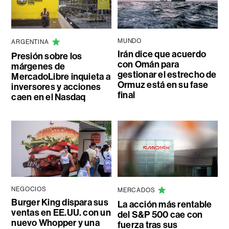
MUNDO
ARGENTINA
Irán dice que acuerdo
Presión sobre los
con Omán para
márgenes de
gestionar el estrecho de
MercadoLibre inquieta a
Ormuz está en su fase
inversores y acciones
final
caen en el Nasdaq
NEGOCIOS
MERCADOS
Burger King dispara sus
La acción más rentable
ventas en EE.UU. con un
del S&P 500 cae con
nuevo Whopper y una
fuerza tras sus