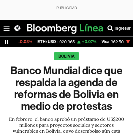
PUBLICIDAD
Ingresar
.03%
ETH/USD
+0.07%
Visa
-2.15%
Merc
1,920.365
362.50
BOLIVIA
Banco Mundial dice que
respalda la agenda de
reformas de Bolivia en
medio de protestas
En febrero, el banco aprobó un préstamo de US$200
millones para proyectos sociales y sectores
vulnerables en Bolivia, cuyo desembolso aún está