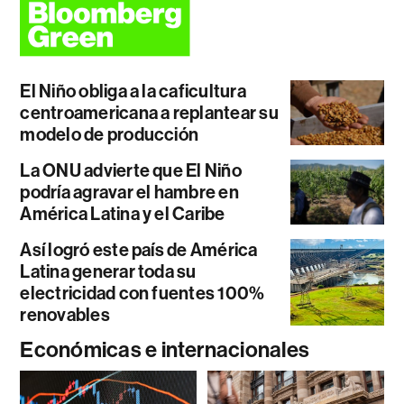
El Niño obliga a la caficultura
centroamericana a replantear su
modelo de producción
La ONU advierte que El Niño
podría agravar el hambre en
América Latina y el Caribe
Así logró este país de América
Latina generar toda su
electricidad con fuentes 100%
renovables
Económicas e internacionales