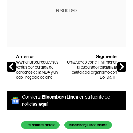
PUBLICIDAD
Anterior
Siguiente
Warner Bros. reduce sus
Un acuerdo con el FMI menor
ventas por pérdida de
al esperado reflejaría la
derechos de la NBA y un
cautela del organismo con
débil negocio de cine
Bolivia: IIF
Convierta
Bloomberg Línea
en su fuente de
noticias
aquí
Temas de este artículo
Las noticias del día
Bloomberg Línea Bolivia