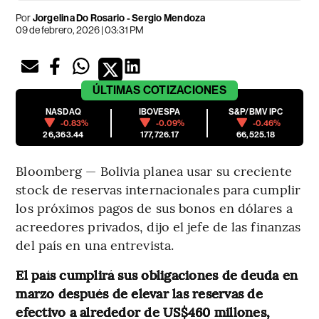
Por
Jorgelina Do Rosario - Sergio Mendoza
09 de febrero, 2026 | 03:31 PM
ÚLTIMAS
COTIZACIONES
NASDAQ
IBOVESPA
S&P/BMV IPC
-0.83%
-0.09%
-0.46%
26,363.44
177,726.17
66,525.18
Bloomberg — Bolivia planea usar su creciente
stock de reservas internacionales para cumplir
los próximos pagos de sus bonos en dólares a
acreedores privados, dijo el jefe de las finanzas
del país en una entrevista.
El país cumplirá sus obligaciones de deuda en
marzo después de elevar las reservas de
efectivo a alrededor de US$460 millones,