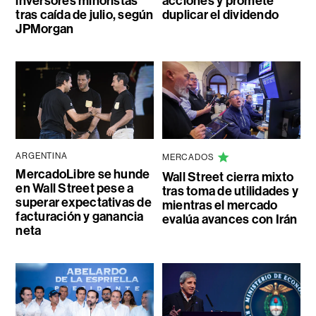
inversores minoristas
acciones y promete
tras caída de julio, según
duplicar el dividendo
JPMorgan
ARGENTINA
MERCADOS
MercadoLibre se hunde
Wall Street cierra mixto
en Wall Street pese a
tras toma de utilidades y
superar expectativas de
mientras el mercado
facturación y ganancia
evalúa avances con Irán
neta