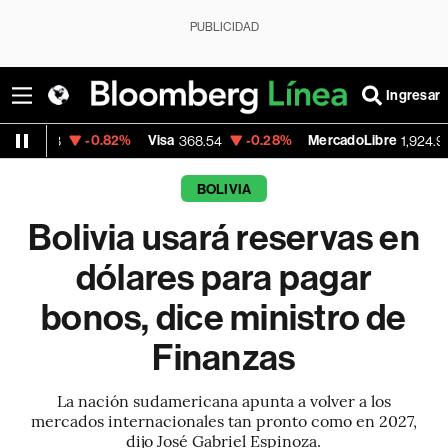
PUBLICIDAD
Ingresar
-0.82%
Visa
-0.28%
MercadoLibre
+1.85%
368.54
1,924.95
BOLIVIA
Bolivia usará reservas en
dólares para pagar
bonos, dice ministro de
Finanzas
La nación sudamericana apunta a volver a los
mercados internacionales tan pronto como en 2027,
dijo José Gabriel Espinoza.