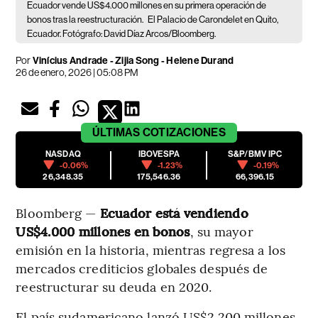
Ecuador vende US$4.000 millones en su primera operación de
bonos tras la reestructuración.
El Palacio de Carondelet en Quito,
Ecuador. Fotógrafo: David Díaz Arcos/Bloomberg.
Por
Vinícius Andrade - Zijia Song - Helene Durand
26 de enero, 2026 | 05:08 PM
ÚLTIMAS
COTIZACIONES
NASDAQ
IBOVESPA
S&P/BMV IPC
-0.06%
-1.23%
-0.19%
26,348.35
175,546.36
66,396.15
Bloomberg —
Ecuador está vendiendo
US$4.000 millones en bonos
, su mayor
emisión en la historia, mientras regresa a los
mercados crediticios globales después de
reestructurar su deuda en 2020.
El país sudamericano lanzó US$2.200 millones