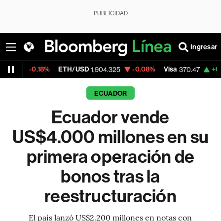
PUBLICIDAD
Ingresar
.18%
ETH/USD
-0.08%
Visa
+0.52%
Merc
1,904.325
370.47
ECUADOR
Ecuador vende
US$4.000 millones en su
primera operación de
bonos tras la
reestructuración
El país lanzó US$2.200 millones en notas con