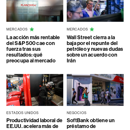
MERCADOS
MERCADOS
La acción más rentable
Wall Street cierra a la
del S&P 500 cae con
baja por el repunte del
fuerza tras sus
petróleo y nuevas dudas
resultados: qué
sobre un acuerdo con
preocupa al mercado
Irán
ESTADOS UNIDOS
NEGOCIOS
Productividad laboral de
SoftBank obtiene un
EE.UU. acelera más de
préstamo de