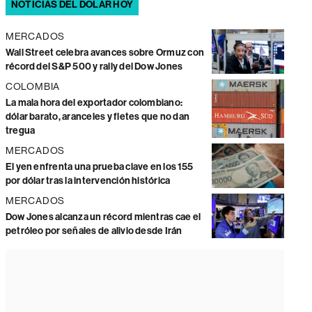
NOTICIAS DEL DÓLAR HOY
MERCADOS
Wall Street celebra avances sobre Ormuz con
récord del S&P 500 y rally del Dow Jones
COLOMBIA
La mala hora del exportador colombiano:
dólar barato, aranceles y fletes que no dan
tregua
MERCADOS
El yen enfrenta una prueba clave en los 155
por dólar tras la intervención histórica
MERCADOS
Dow Jones alcanza un récord mientras cae el
petróleo por señales de alivio desde Irán