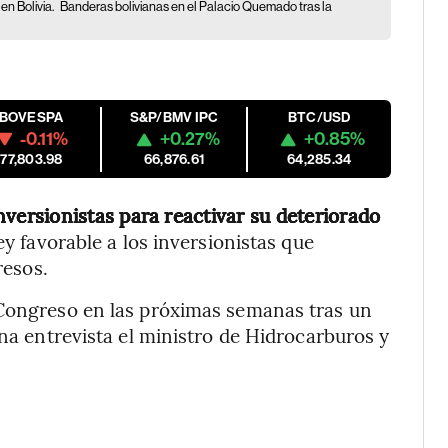
en Bolivia.
Banderas bolivianas en el Palacio Quemado tras la
IBOVESPA
S&P/BMV IPC
BTC/USD
-0.11%
+0.27%
+0.85%
177,803.98
66,876.61
64,285.34
nversionistas para reactivar su deteriorado
y favorable a los inversionistas que
resos.
 Congreso en las próximas semanas tras un
una entrevista el ministro de Hidrocarburos y