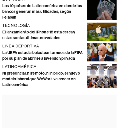
Los 10 países de Latinoamérica en donde los
bancos generan más utilidades, según
Felaban
TECNOLOGÍA
El lanzamiento del iPhone 18 está cerca y
estas son las últimas novedades
LÍNEA DEPORTIVA
La UEFA estudia boicotear torneos de la FIFA
por su plan de abrirse a inversión privada
LATINOAMÉRICA
Ni presencial, ni remoto, ni híbrido: el nuevo
modelo laboral que WeWork ve crecer en
Latinoamérica