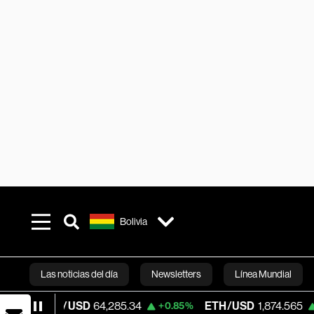
Bolivia
Las noticias del día
Newsletters
Línea Mundial
C/USD
64,285.34
ETH/USD
1,874.565
V
+0.85%
+0.38%
Bloomberg 