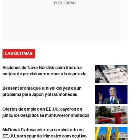
PUBLICIDAD
LAS ÚLTIMAS
Acciones de Novo Nordisk caen tras una
mejora de previsiones menor a la esperada
Bessent afirma que el nivel del yen es un
problema para Japón y otras monedas
Ofertas de empleo en EE.UU. cayeron en
junio; los despidos se mantuvieron limitados
McDonald’s desacelera su crecimiento en
EE.UU. por segundo trimestre consecutivo