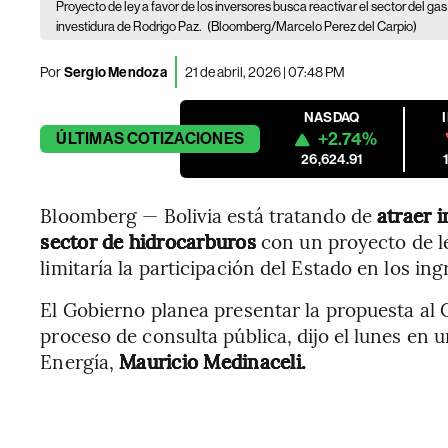
Proyecto de ley a favor de los inversores busca reactivar el sector del gas 
investidura de Rodrigo Paz.
(Bloomberg/Marcelo Perez del Carpio)
Por
Sergio Mendoza
21 de abril, 2026 | 07:48 PM
NASDAQ
+2.74%
ÚLTIMAS
COTIZACIONES
26,624.91
Bloomberg — Bolivia está tratando de
atraer i
sector de hidrocarburos
con un proyecto de le
limitaría la participación del Estado en los ing
El Gobierno planea presentar la propuesta al
proceso de consulta pública, dijo el lunes en 
Energía,
Mauricio Medinaceli.