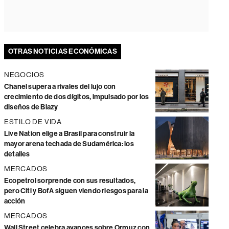
OTRAS NOTICIAS ECONÓMICAS
NEGOCIOS
Chanel supera a rivales del lujo con
crecimiento de dos dígitos, impulsado por los
diseños de Blazy
ESTILO DE VIDA
Live Nation elige a Brasil para construir la
mayor arena techada de Sudamérica: los
detalles
MERCADOS
Ecopetrol sorprende con sus resultados,
pero Citi y BofA siguen viendo riesgos para la
acción
MERCADOS
Wall Street celebra avances sobre Ormuz con