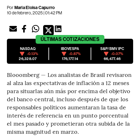
Por
Maria Eloisa Capurro
10 de febrero, 2025 | 01:42 PM
ÚLTIMAS
COTIZACIONES
NASDAQ
IBOVESPA
S&P/BMV IPC
-0.13%
-0.87%
-0.07%
26,328.07
176,177.14
66,477.46
Blooomberg — Los analistas de Brasil revisaron
al alza las expectativas de inflación a 12 meses
para situarlas aún más por encima del objetivo
del banco central, incluso después de que los
responsables políticos aumentaran la tasa de
interés de referencia en un punto porcentual
el mes pasado y prometieran otra subida de la
misma magnitud en marzo.