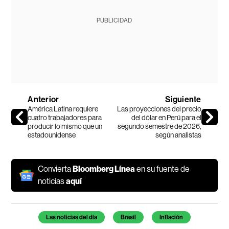
PUBLICIDAD
Anterior
Siguiente
América Latina requiere
Las proyecciones del precio
cuatro trabajadores para
del dólar en Perú para el
producir lo mismo que un
segundo semestre de 2026,
estadounidense
según analistas
Convierta
Bloomberg Línea
en su fuente de
noticias
aquí
Temas de este artículo
Las noticias del día
Brasil
Inflación