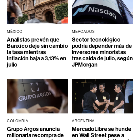
MÉXICO
MERCADOS
Analistas prevén que
Sector tecnológico
Banxico deje sin cambio
podría depender más de
la tasa mientras
inversores minoristas
inflación baja a 3,13% en
tras caída de julio, según
julio
JPMorgan
COLOMBIA
ARGENTINA
Grupo Argos anuncia
MercadoLibre se hunde
millonaria recompra de
en Wall Street pese a