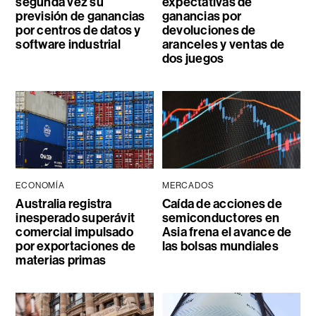
segunda vez su
expectativas de
previsión de ganancias
ganancias por
por centros de datos y
devoluciones de
software industrial
aranceles y ventas de
dos juegos
ECONOMÍA
MERCADOS
Australia registra
Caída de acciones de
inesperado superávit
semiconductores en
comercial impulsado
Asia frena el avance de
por exportaciones de
las bolsas mundiales
materias primas