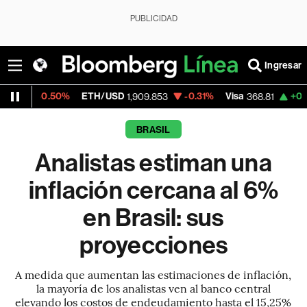
PUBLICIDAD
Ingresar
50%
ETH/USD
-0.31%
Visa
+0.07%
Merca
1,909.853
368.81
BRASIL
Analistas estiman una
inflación cercana al 6%
en Brasil: sus
proyecciones
A medida que aumentan las estimaciones de inflación,
la mayoría de los analistas ven al banco central
elevando los costos de endeudamiento hasta el 15,25%