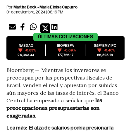
Por
Martha Beck - Maria Eloisa Capurro
01 de noviembre, 2024 | 08:16 PM
ÚLTIMAS
COTIZACIONES
NASDAQ
IBOVESPA
S&P/BMV IPC
-0.83%
-0.09%
-0.46%
26,363.44
177,726.17
66,525.18
Bloomberg — Mientras los inversores se
preocupan por las perspectivas fiscales de
Brasil, venden el real y apuestan por subidas
aún mayores de las tasas de interés, el Banco
Central ha empezado a señalar que
las
preocupaciones presupuestarias son
exageradas
.
Lea más:
El alza de salarios podría presionar la