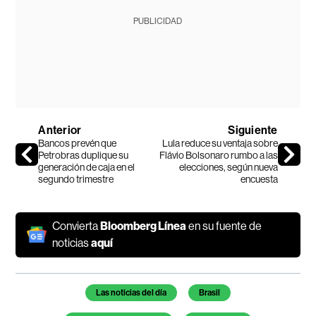
PUBLICIDAD
Anterior
Siguiente
Bancos prevén que
Lula reduce su ventaja sobre
Petrobras duplique su
Flávio Bolsonaro rumbo a las
generación de caja en el
elecciones, según nueva
segundo trimestre
encuesta
Convierta
Bloomberg Línea
en su fuente de
noticias
aquí
Temas de este artículo
Las noticias del día
Brasil