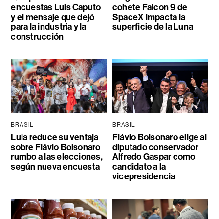
encuestas Luis Caputo
cohete Falcon 9 de
y el mensaje que dejó
SpaceX impacta la
para la industria y la
superficie de la Luna
construcción
BRASIL
BRASIL
Lula reduce su ventaja
Flávio Bolsonaro elige al
sobre Flávio Bolsonaro
diputado conservador
rumbo a las elecciones,
Alfredo Gaspar como
según nueva encuesta
candidato a la
vicepresidencia