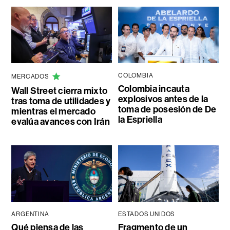
COLOMBIA
MERCADOS
Colombia incauta
Wall Street cierra mixto
explosivos antes de la
tras toma de utilidades y
toma de posesión de De
mientras el mercado
la Espriella
evalúa avances con Irán
ARGENTINA
ESTADOS UNIDOS
Qué piensa de las
Fragmento de un