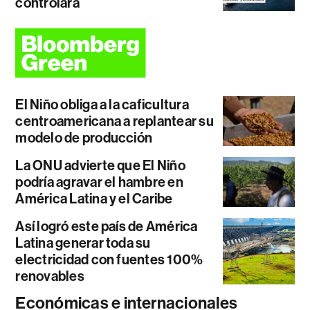
controlará
El Niño obliga a la caficultura
centroamericana a replantear su
modelo de producción
La ONU advierte que El Niño
podría agravar el hambre en
América Latina y el Caribe
Así logró este país de América
Latina generar toda su
electricidad con fuentes 100%
renovables
Económicas e internacionales