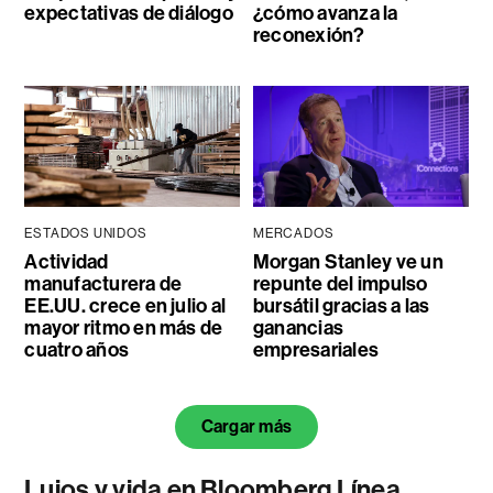
expectativas de diálogo
¿cómo avanza la
reconexión?
ESTADOS UNIDOS
MERCADOS
Actividad
Morgan Stanley ve un
manufacturera de
repunte del impulso
EE.UU. crece en julio al
bursátil gracias a las
mayor ritmo en más de
ganancias
cuatro años
empresariales
Cargar más
Lujos y vida en Bloomberg Línea