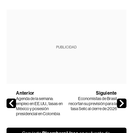
PUBLICIDAD
Anterior
Siguiente
Agenda de la semana:
Economistas de Brasil
empleo en EE.UU., tasas en
recortan su previsión para la
México y posesión
tasa Selic al cierre de 2026
presidencial en Colombia