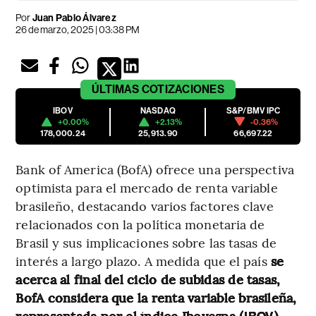
Por
Juan Pablo Álvarez
26 de marzo, 2025 | 03:38 PM
ÚLTIMAS
COTIZACIONES
IBOV
NASDAQ
S&P/BMV IPC
+0.00%
+2.13%
-0.36%
178,000.24
25,913.90
66,697.22
Bank of America (BofA) ofrece una perspectiva
optimista para el mercado de renta variable
brasileño, destacando varios factores clave
relacionados con la política monetaria de
Brasil y sus implicaciones sobre las tasas de
interés a largo plazo. A medida que el país
se
acerca al final del ciclo de subidas de tasas,
BofA considera que la renta variable brasileña,
representada por el índice Ibovespa (
),