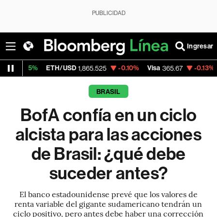
PUBLICIDAD
Ingresar
ETH/USD
-0.10%
Visa
-0.13%
MercadoLib
1,865.525
365.67
BRASIL
BofA confía en un ciclo
alcista para las acciones
de Brasil: ¿qué debe
suceder antes?
El banco estadounidense prevé que los valores de
renta variable del gigante sudamericano tendrán un
ciclo positivo, pero antes debe haber una corrección