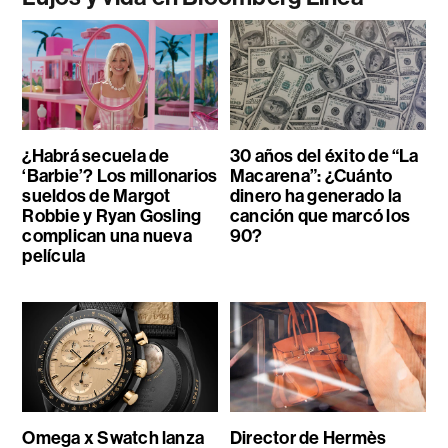
¿Habrá secuela de
30 años del éxito de “La
‘Barbie’? Los millonarios
Macarena”: ¿Cuánto
sueldos de Margot
dinero ha generado la
Robbie y Ryan Gosling
canción que marcó los
complican una nueva
90?
película
Omega x Swatch lanza
Director de Hermès