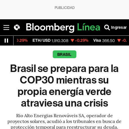
PUBLICIDAD
Ingresar
%
ETH/USD
-0.29%
Visa
-0.55%
Mercado
1,910.308
366.50
BRASIL
Brasil se prepara para la
COP30 mientras su
propia energía verde
atraviesa una crisis
Rio Alto Energias Renováveis SA, operador de
proyectos solares, acudió a los tribunales en busca de
protección temporal para reestructurar su deuda.