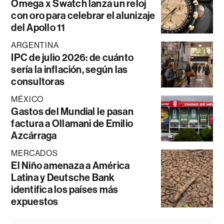
Omega x Swatch lanza un reloj
con oro para celebrar el alunizaje
del Apollo 11
ARGENTINA
IPC de julio 2026: de cuánto
sería la inflación, según las
consultoras
MÉXICO
Gastos del Mundial le pasan
factura a Ollamani de Emilio
Azcárraga
MERCADOS
El Niño amenaza a América
Latina y Deutsche Bank
identifica los países más
expuestos