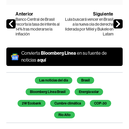
Anterior
Siguiente
Banco Central de Brasil
Lula buscará vencer en Brasil
recorta la tasa de interés al
a la nueva ola de derecha
14% tras moderarse la
liderada por Milei y Bukele en
inflación
Latam
Convierta
Bloomberg Línea
en su fuente de
noticias
aquí
Temas de este artículo
Las noticias del día
Brasil
Bloomberg Línea Brasil
Energía solar
2W Ecobank
Cumbre climática
COP-30
Rio Alto