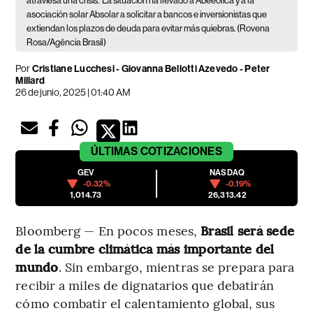
atraviesa una crisis.
La situación ha llevado a Abeeólica y a la
asociación solar Absolar a solicitar a bancos e inversionistas que
extiendan los plazos de deuda para evitar más quiebras. (Rovena
Rosa/Agência Brasil)
Por
Cristiane Lucchesi - Giovanna Bellotti Azevedo - Peter
Millard
26 de junio, 2025 | 01:40 AM
ÚLTIMAS
COTIZACIONES
GEV
NASDAQ
-0.32%
-0.19%
1,014.73
26,313.42
Bloomberg — En pocos meses,
Brasil será sede
de la cumbre climática más importante del
mundo
. Sin embargo, mientras se prepara para
recibir a miles de dignatarios que debatirán
cómo combatir el calentamiento global, sus