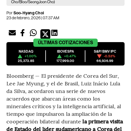
Cho/Bloo/SeongJoon Cho)
Por
Soo-Hyang Choi
23 de febrero, 2026 | 07:37 AM
ÚLTIMAS
COTIZACIONES
NASDAQ
IBOVESPA
S&P/BMV IPC
+1.00%
+0.47%
-0.53%
25,373.85
177,999.00
66,936.99
Bloomberg — El presidente de Corea del Sur,
Lee Jae Myung, y el de Brasil, Luiz Inácio Lula
da Silva, acordaron una serie de nuevos
acuerdos que abarcan áreas como los
minerales críticos y la inteligencia artificial, al
tiempo que impulsaron la ampliación de la
cooperación bilateral durante
la primera visita
de Estado del líder sudamericano a Corea del