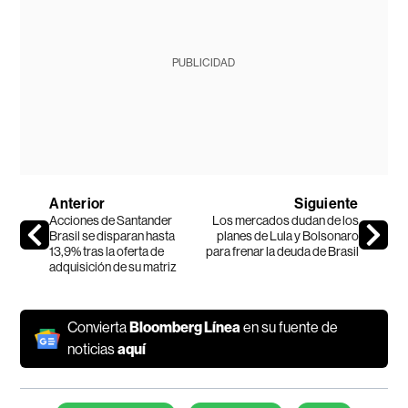
PUBLICIDAD
Anterior
Siguiente
Acciones de Santander
Los mercados dudan de los
Brasil se disparan hasta
planes de Lula y Bolsonaro
13,9% tras la oferta de
para frenar la deuda de Brasil
adquisición de su matriz
Convierta
Bloomberg Línea
en su fuente de
noticias
aquí