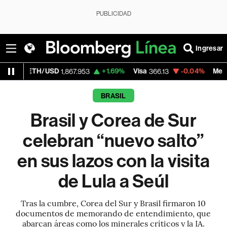
PUBLICIDAD
Ingresar
TH/USD
+1.69%
Visa
-0.04%
MercadoLibre
1,867.953
366.13
BRASIL
Brasil y Corea de Sur
celebran “nuevo salto”
en sus lazos con la visita
de Lula a Seúl
Tras la cumbre, Corea del Sur y Brasil firmaron 10
documentos de memorando de entendimiento, que
abarcan áreas como los minerales críticos y la IA.