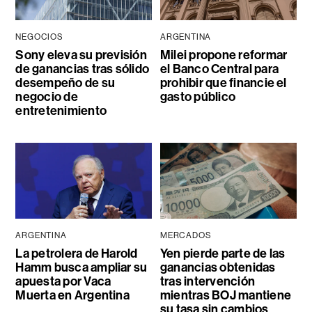
NEGOCIOS
ARGENTINA
Sony eleva su previsión
Milei propone reformar
de ganancias tras sólido
el Banco Central para
desempeño de su
prohibir que financie el
negocio de
gasto público
entretenimiento
ARGENTINA
MERCADOS
La petrolera de Harold
Yen pierde parte de las
Hamm busca ampliar su
ganancias obtenidas
apuesta por Vaca
tras intervención
Muerta en Argentina
mientras BOJ mantiene
su tasa sin cambios