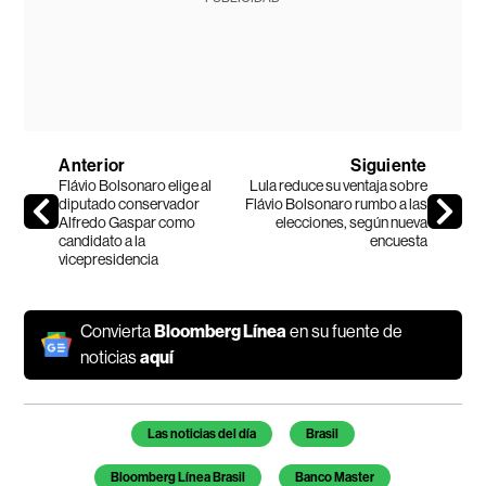
Anterior
Siguiente
Flávio Bolsonaro elige al
Lula reduce su ventaja sobre
diputado conservador
Flávio Bolsonaro rumbo a las
Alfredo Gaspar como
elecciones, según nueva
candidato a la
encuesta
vicepresidencia
Convierta
Bloomberg Línea
en su fuente de
noticias
aquí
Temas de este artículo
Las noticias del día
Brasil
Bloomberg Línea Brasil
Banco Master