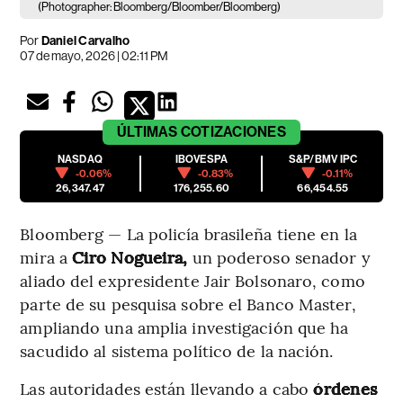
(Photographer: Bloomberg/Bloomber/Bloomberg)
Por
Daniel Carvalho
07 de mayo, 2026 | 02:11 PM
ÚLTIMAS
COTIZACIONES
NASDAQ
IBOVESPA
S&P/BMV IPC
-0.06%
-0.83%
-0.11%
26,347.47
176,255.60
66,454.55
Bloomberg — La policía brasileña tiene en la
mira a
Ciro Nogueira,
un poderoso senador y
aliado del expresidente Jair Bolsonaro, como
parte de su pesquisa sobre el Banco Master,
ampliando una amplia investigación que ha
sacudido al sistema político de la nación.
Las autoridades están llevando a cabo
órdenes