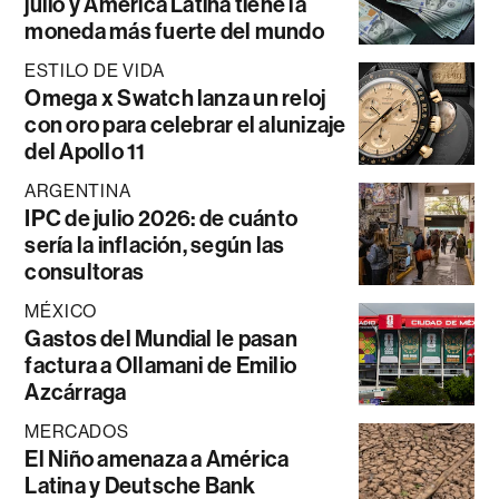
julio y América Latina tiene la
moneda más fuerte del mundo
ESTILO DE VIDA
Omega x Swatch lanza un reloj
con oro para celebrar el alunizaje
del Apollo 11
ARGENTINA
IPC de julio 2026: de cuánto
sería la inflación, según las
consultoras
MÉXICO
Gastos del Mundial le pasan
factura a Ollamani de Emilio
Azcárraga
MERCADOS
El Niño amenaza a América
Latina y Deutsche Bank