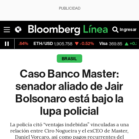
PUBLICIDAD
Ingresar
%
ETH/USD
-0.52%
Visa
+0.36%
Mercado
1,905.758
369.85
BRASIL
Caso Banco Master:
senador aliado de Jair
Bolsonaro está bajo la
lupa policial
La policía citó “ventajas indebidas” vinculadas a una
relación entre Ciro Nogueira y el exCEO de Master,
Daniel Vorcaro, así como pagos recurrentes del