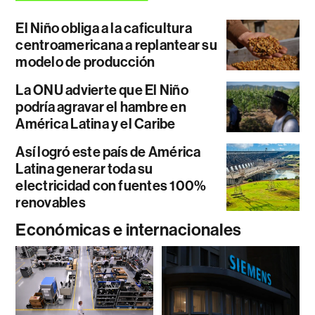
El Niño obliga a la caficultura
centroamericana a replantear su
modelo de producción
La ONU advierte que El Niño
podría agravar el hambre en
América Latina y el Caribe
Así logró este país de América
Latina generar toda su
electricidad con fuentes 100%
renovables
Económicas e internacionales