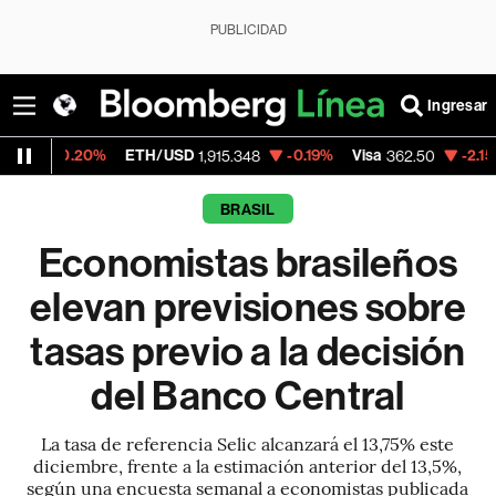
PUBLICIDAD
Ingresar
0%
ETH/USD
-0.19%
Visa
-2.15%
MercadoL
1,915.348
362.50
BRASIL
Economistas brasileños
elevan previsiones sobre
tasas previo a la decisión
del Banco Central
La tasa de referencia Selic alcanzará el 13,75% este
diciembre, frente a la estimación anterior del 13,5%,
según una encuesta semanal a economistas publicada