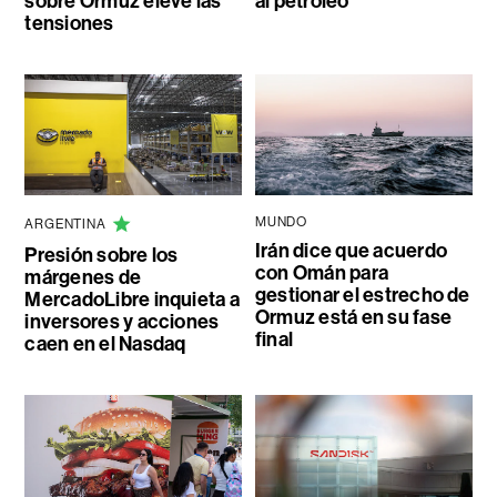
sobre Ormuz eleve las
al petróleo
tensiones
MUNDO
ARGENTINA
Irán dice que acuerdo
Presión sobre los
con Omán para
márgenes de
gestionar el estrecho de
MercadoLibre inquieta a
Ormuz está en su fase
inversores y acciones
final
caen en el Nasdaq