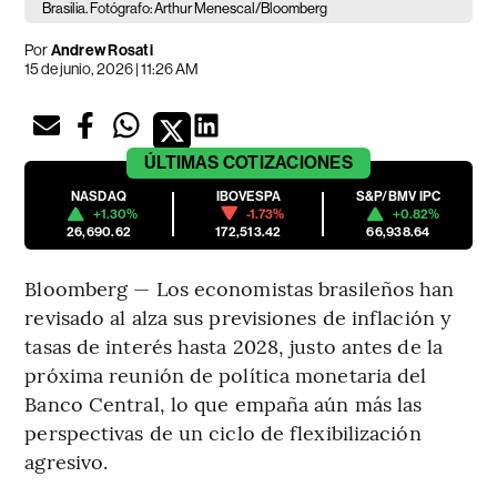
Brasilia. Fotógrafo: Arthur Menescal/Bloomberg
Por
Andrew Rosati
15 de junio, 2026 | 11:26 AM
ÚLTIMAS
COTIZACIONES
NASDAQ
IBOVESPA
S&P/BMV IPC
+1.30%
-1.73%
+0.82%
26,690.62
172,513.42
66,938.64
Bloomberg — Los economistas brasileños han
revisado al alza sus previsiones de inflación y
tasas de interés hasta 2028, justo antes de la
próxima reunión de política monetaria del
Banco Central, lo que empaña aún más las
perspectivas de un ciclo de flexibilización
agresivo.