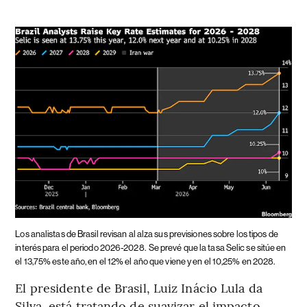
Los analistas de Brasil revisan al alza sus previsiones sobre los tipos de
interés para el periodo 2026-2028.
Se prevé que la tasa Selic se sitúe en
el 13,75% este año, en el 12% el año que viene y en el 10,25% en 2028.
El presidente de Brasil, Luiz Inácio Lula da
Silva, está tratando de suavizar el impacto