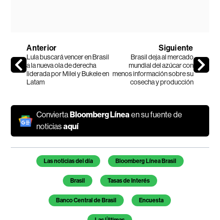
Anterior
Siguiente
Lula buscará vencer en Brasil
Brasil deja al mercado
a la nueva ola de derecha
mundial del azúcar con
liderada por Milei y Bukele en
menos información sobre su
Latam
cosecha y producción
Convierta
Bloomberg Línea
en su fuente de
noticias
aquí
Temas de este artículo
Las noticias del día
Bloomberg Línea Brasil
Brasil
Tasas de Interés
Banco Central de Brasil
Encuesta