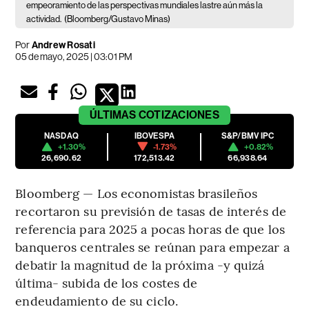
empeoramiento de las perspectivas mundiales lastre aún más la
actividad.
(Bloomberg/Gustavo Minas)
Por
Andrew Rosati
05 de mayo, 2025 | 03:01 PM
ÚLTIMAS
COTIZACIONES
NASDAQ
IBOVESPA
S&P/BMV IPC
+1.30%
-1.73%
+0.82%
26,690.62
172,513.42
66,938.64
Bloomberg — Los economistas brasileños
recortaron su previsión de tasas de interés de
referencia para 2025 a pocas horas de que los
banqueros centrales se reúnan para empezar a
debatir la magnitud de la próxima -y quizá
última- subida de los costes de
endeudamiento de su ciclo.