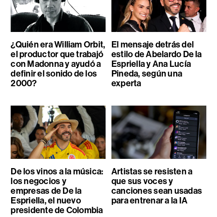
¿Quién era William Orbit,
El mensaje detrás del
el productor que trabajó
estilo de Abelardo De la
con Madonna y ayudó a
Espriella y Ana Lucía
definir el sonido de los
Pineda, según una
2000?
experta
De los vinos a la música:
Artistas se resisten a
los negocios y
que sus voces y
empresas de De la
canciones sean usadas
Espriella, el nuevo
para entrenar a la IA
presidente de Colombia