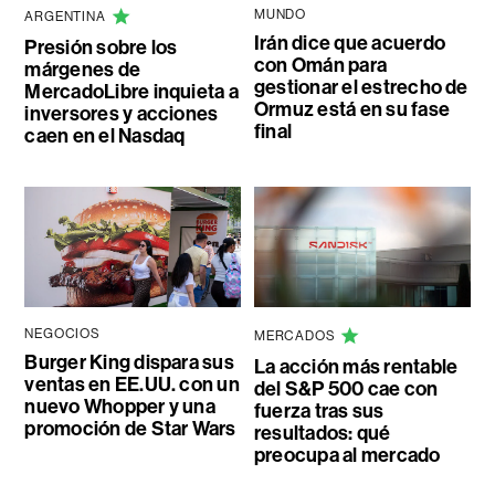
MUNDO
ARGENTINA
Irán dice que acuerdo
Presión sobre los
con Omán para
márgenes de
gestionar el estrecho de
MercadoLibre inquieta a
Ormuz está en su fase
inversores y acciones
final
caen en el Nasdaq
NEGOCIOS
MERCADOS
Burger King dispara sus
La acción más rentable
ventas en EE.UU. con un
del S&P 500 cae con
nuevo Whopper y una
fuerza tras sus
promoción de Star Wars
resultados: qué
preocupa al mercado