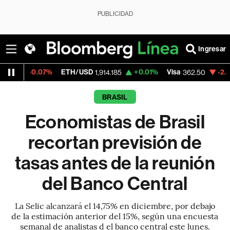
PUBLICIDAD
Ingresar
07%
ETH/USD
+0.01%
Visa
-2.15%
Mercad
1,914.185
362.50
BRASIL
Economistas de Brasil
recortan previsión de
tasas antes de la reunión
del Banco Central
La Selic alcanzará el 14,75% en diciembre, por debajo
de la estimación anterior del 15%, según una encuesta
semanal de analistas d el banco central este lunes.