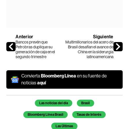
Anterior
Siguiente
Bancos prevén que
Multimillonarios del acero de
Petrobras duplique su
Brasil desafían el avance de
generación de caja en el
China en la siderurgia
segundo trimestre
latinoamericana
Convierta
Bloomberg Línea
en su fuente de
noticias
aquí
Temas de este artículo
Las noticias del día
Brasil
Bloomberg Línea Brasil
Tasas de Interés
Las Últimas