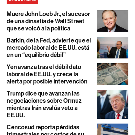
Muere John Loeb Jr., el sucesor
de una dinastía de Wall Street
que se volcó a la política
Barkin, de la Fed, advierte que el
mercado laboral de EE.UU. está
en un “equilibrio débil”
Yen avanza tras el débil dato
laboral de EE.UU. y crece la
alerta por posible intervención
Trump dice que avanzan las
negociaciones sobre Ormuz
mientras Irán evalúa veto a
EE.UU.
Cencosud reporta pérdidas
trimestrales por costos de su