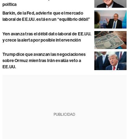
política
Barkin, de la Fed, advierte que el mercado
laboral de EE.UU. está en un “equilibrio débil”
Yen avanza tras el débil dato laboral de EE.UU.
y crece la alerta por posible intervención
Trump dice que avanzan las negociaciones
sobre Ormuz mientras Irán evalúa veto a
EE.UU.
PUBLICIDAD