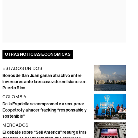
OTRAS NOTICIAS ECONÓMICAS
ESTADOS UNIDOS
Bonos de San Juan ganan atractivo entre
inversores ante la escasez de emisiones en
Puerto Rico
COLOMBIA
De la Espriella se compromete a recuperar
Ecopetrol y a hacer fracking “responsable y
sostenible”
MERCADOS
El debate sobre “Sell América” resurge tras