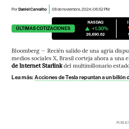
Por
Daniel Carvalho
08 de noviembre, 2024 | 06:52 PM
NASDAQ
+1.30%
ÚLTIMAS
COTIZACIONES
26,690.62
Bloomberg — Recién salido de una agria dispu
medios sociales X, Brasil corteja ahora a una
de Internet Starlink
del multimillonario estad
Lea más:
Acciones de Tesla repuntan a un billón 
PUBLIC