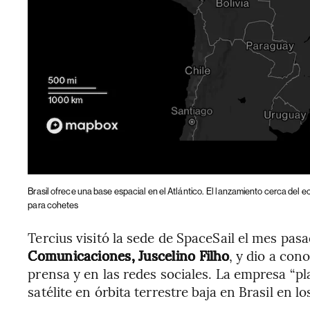
Brasil ofrece una base espacial en el Atlántico.
El lanzamiento cerca del ec
para cohetes
Tercius visitó la sede de SpaceSail el mes pas
Comunicaciones, Juscelino Filho
, y dio a con
prensa y en las redes sociales. La empresa “pl
satélite en órbita terrestre baja en Brasil en l