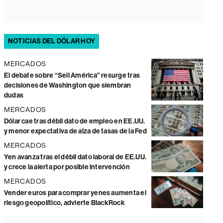
NOTICIAS DEL DÓLAR HOY
MERCADOS
El debate sobre “Sell América” resurge tras
decisiones de Washington que siembran
dudas
MERCADOS
Dólar cae tras débil dato de empleo en EE.UU.
y menor expectativa de alza de tasas de la Fed
MERCADOS
Yen avanza tras el débil dato laboral de EE.UU.
y crece la alerta por posible intervención
MERCADOS
Vender euros para comprar yenes aumenta el
riesgo geopolítico, advierte BlackRock