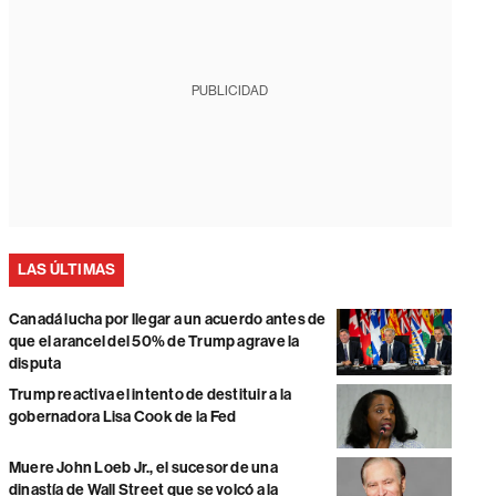
PUBLICIDAD
LAS ÚLTIMAS
Canadá lucha por llegar a un acuerdo antes de
que el arancel del 50% de Trump agrave la
disputa
Trump reactiva el intento de destituir a la
gobernadora Lisa Cook de la Fed
Muere John Loeb Jr., el sucesor de una
dinastía de Wall Street que se volcó a la