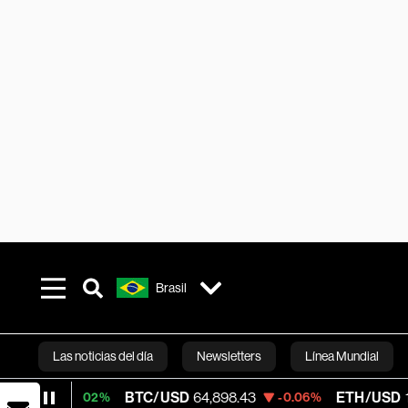
Brasil
Las noticias del día
Newsletters
Línea Mundial
BTC/USD
64,898.43
ETH/USD
1,914.473
0.02%
-0.06%
Bloomberg 