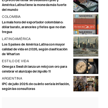
El precio del dólar se debilita en julio y
América Latina tiene la moneda más fuerte
del mundo
COLOMBIA
La mala hora del exportador colombiano:
dólar barato, aranceles y fletes que no dan
tregua
LATINOAMÉRICA
Los 5 países de América Latina con mayor
calidad de vida en 2026, según clasificación
de Wharton
ESTILO DE VIDA
Omega x Swatch lanza un reloj con oro para
celebrar el alunizaje del Apollo 11
ARGENTINA
IPC de julio 2026: de cuánto sería la inflación,
según las consultoras