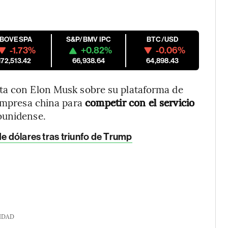
IBOVESPA
S&P/BMV IPC
BTC/USD
-1.73%
+0.82%
-0.06%
172,513.42
66,938.64
64,898.43
ta con Elon Musk sobre su plataforma de
 empresa china para
competir con el servicio
ounidense.
de dólares tras triunfo de Trump
IDAD