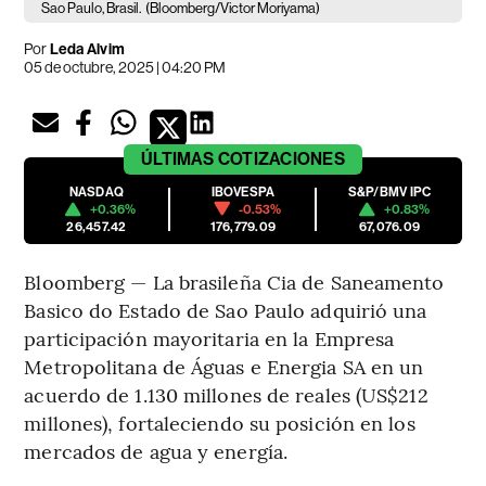
Sao Paulo, Brasil.
(Bloomberg/Victor Moriyama)
Por
Leda Alvim
05 de octubre, 2025 | 04:20 PM
ÚLTIMAS
COTIZACIONES
NASDAQ
IBOVESPA
S&P/BMV IPC
+0.36%
-0.53%
+0.83%
26,457.42
176,779.09
67,076.09
Bloomberg — La brasileña Cia de Saneamento
Basico do Estado de Sao Paulo adquirió una
participación mayoritaria en la Empresa
Metropolitana de Águas e Energia SA en un
acuerdo de 1.130 millones de reales (US$212
millones), fortaleciendo su posición en los
mercados de agua y energía.