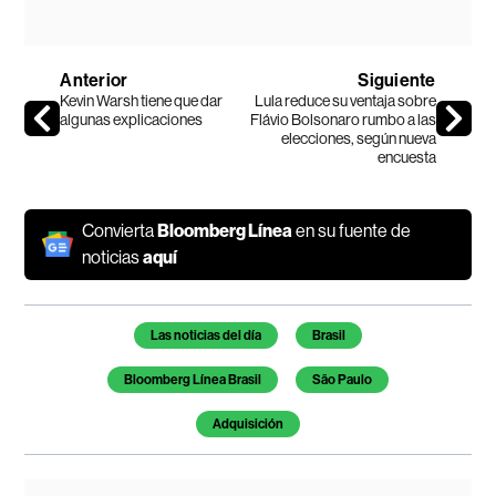
Anterior
Siguiente
Kevin Warsh tiene que dar
Lula reduce su ventaja sobre
algunas explicaciones
Flávio Bolsonaro rumbo a las
elecciones, según nueva
encuesta
Convierta
Bloomberg Línea
en su fuente de
noticias
aquí
Temas de este artículo
Las noticias del día
Brasil
Bloomberg Línea Brasil
São Paulo
Adquisición