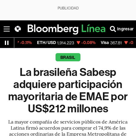
PUBLICIDAD
Ingresar
0.11%
ETH/USD
-0.08%
Visa
-0.20%
Merca
1,914.223
367.81
BRASIL
La brasileña Sabesp
adquiere participación
mayoritaria de EMAE por
US$212 millones
La mayor compañía de servicios públicos de América
Latina firmó acuerdos para comprar el 74,9% de las
acciones ordinarias de la Empresa Metropolitana de