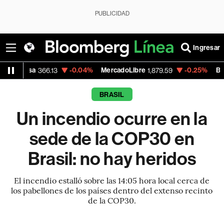
PUBLICIDAD
Ingresar
-0.04%
MercadoLibre
-0.25%
Banco de Bogo
366.13
1,879.59
BRASIL
Un incendio ocurre en la
sede de la COP30 en
Brasil: no hay heridos
El incendio estalló sobre las 14:05 hora local cerca de
los pabellones de los países dentro del extenso recinto
de la COP30.