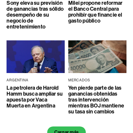
Sony eleva su previsión
Milei propone reformar
de ganancias tras sólido
el Banco Central para
desempeño de su
prohibir que financie el
negocio de
gasto público
entretenimiento
ARGENTINA
MERCADOS
La petrolera de Harold
Yen pierde parte de las
Hamm busca ampliar su
ganancias obtenidas
apuesta por Vaca
tras intervención
Muerta en Argentina
mientras BOJ mantiene
su tasa sin cambios
Cargar más