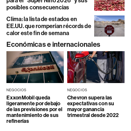
para el “Súper Niño 2026” y sus
posibles consecuencias
Clima: la lista de estados en
EE.UU. que romperían récords de
calor este fin de semana
Económicas e internacionales
NEGOCIOS
NEGOCIOS
ExxonMobil queda
Chevron supera las
ligeramente por debajo
expectativas con su
de las previsiones por el
mayor ganancia
mantenimiento de sus
trimestral desde 2022
refinerías