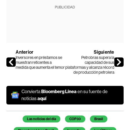
PUBLICIDAD
Anterior
Siguiente
Inversores en préstamos se
Petrobras supera la
muestran reticentes a
capacidad de sus
medida que aumenta el temor
plataformas y alcanza récord
de producción petrolera
Convierta
Bloomberg Línea
en su fuente de
noticias
aquí
Temas de este artículo
Las noticias del día
COP30
Brasil