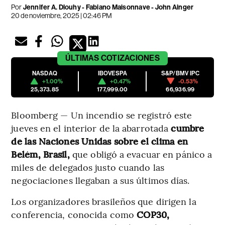
Por
Jennifer A. Dlouhy - Fabiano Maisonnave - John Ainger
20 de noviembre, 2025 | 02:46 PM
ÚLTIMAS
COTIZACIONES
NASDAQ
IBOVESPA
S&P/BMV IPC
+1.00%
+0.47%
-0.53%
25,373.85
177,999.00
66,936.99
Bloomberg — Un incendio se registró este
jueves en el interior de la abarrotada
cumbre
de las Naciones Unidas sobre el clima en
Belém, Brasil,
que obligó a evacuar en pánico a
miles de delegados justo cuando las
negociaciones llegaban a sus últimos días.
Los organizadores brasileños que dirigen la
conferencia, conocida como
COP30,