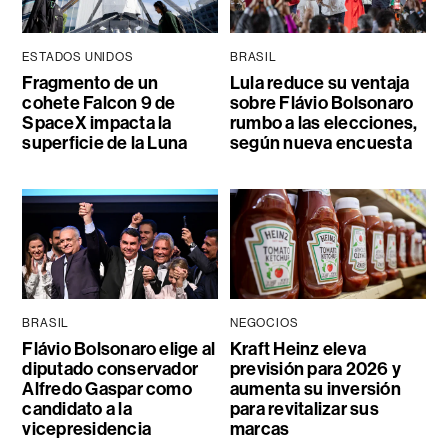
ESTADOS UNIDOS
BRASIL
Fragmento de un
Lula reduce su ventaja
cohete Falcon 9 de
sobre Flávio Bolsonaro
SpaceX impacta la
rumbo a las elecciones,
superficie de la Luna
según nueva encuesta
BRASIL
NEGOCIOS
Flávio Bolsonaro elige al
Kraft Heinz eleva
diputado conservador
previsión para 2026 y
Alfredo Gaspar como
aumenta su inversión
candidato a la
para revitalizar sus
vicepresidencia
marcas