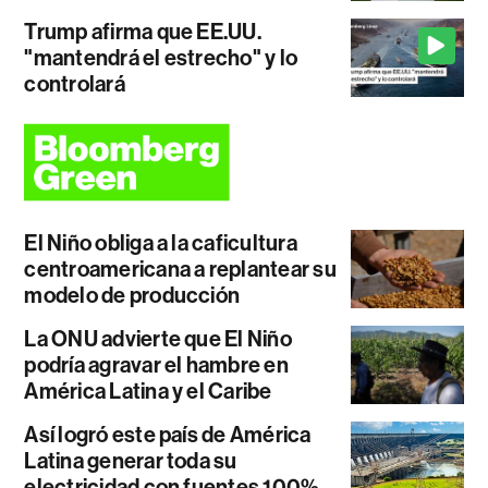
Trump afirma que EE.UU.
"mantendrá el estrecho" y lo
controlará
El Niño obliga a la caficultura
centroamericana a replantear su
modelo de producción
La ONU advierte que El Niño
podría agravar el hambre en
América Latina y el Caribe
Así logró este país de América
Latina generar toda su
electricidad con fuentes 100%