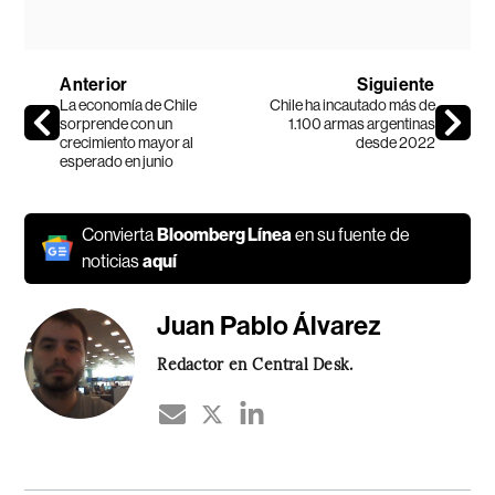
Anterior
Siguiente
La economía de Chile
Chile ha incautado más de
sorprende con un
1.100 armas argentinas
crecimiento mayor al
desde 2022
esperado en junio
Convierta
Bloomberg Línea
en su fuente de
noticias
aquí
Juan Pablo Álvarez
Redactor en Central Desk.