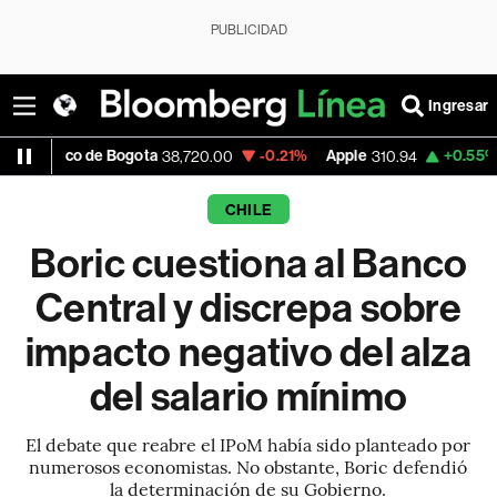
PUBLICIDAD
Ingresar
de Bogota
-0.21%
Apple
+0.55%
USD COP
38,720.00
310.94
CHILE
Boric cuestiona al Banco
Central y discrepa sobre
impacto negativo del alza
del salario mínimo
El debate que reabre el IPoM había sido planteado por
numerosos economistas. No obstante, Boric defendió
la determinación de su Gobierno.