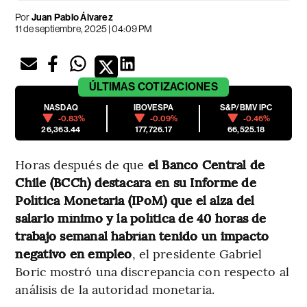
Por
Juan Pablo Álvarez
11 de septiembre, 2025 | 04:09 PM
ÚLTIMAS
COTIZACIONES
NASDAQ
IBOVESPA
S&P/BMV IPC
-0.83%
-0.09%
-0.46%
26,363.44
177,726.17
66,525.18
Horas después de que
el Banco Central de
Chile (BCCh) destacara en su Informe de
Política Monetaria (IPoM) que el alza del
salario mínimo y la política de 40 horas de
trabajo semanal habrían tenido un impacto
negativo en empleo
, el presidente Gabriel
Boric mostró una discrepancia con respecto al
análisis de la autoridad monetaria.