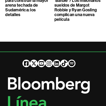
para construir la mayor
‘Barbie’? Los millonarios
arena techada de
sueldos de Margot
Sudamérica: los
Robbie y Ryan Gosling
detalles
complican una nueva
película