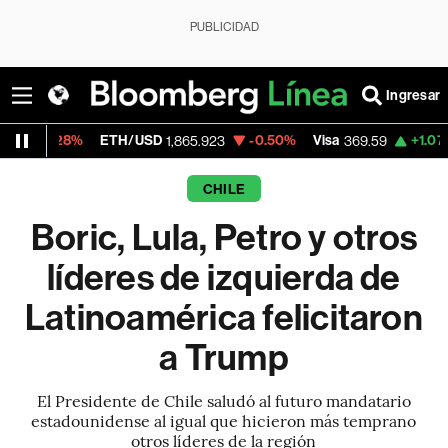
PUBLICIDAD
Ingresar
ETH/USD
-0.50%
Visa
+1.07%
MercadoL
1,865.923
369.59
CHILE
Boric, Lula, Petro y otros
líderes de izquierda de
Latinoamérica felicitaron
a Trump
El Presidente de Chile saludó al futuro mandatario
estadounidense al igual que hicieron más temprano
otros líderes de la región