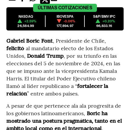
ÚLTIMAS
COTIZACIONES
NASDAQ
IBOVESPA
S&P/BMV IPC
+2.59%
-0.06%
+0.20%
26,584.99
177,894.97
66,833.16
Gabriel Boric Font
, Presidente de Chile,
felicitó
al mandatario electo de los Estados
Unidos,
Donald Trump
, por su triunfo en las
elecciones del 5 de noviembre de 2024, en las
que se impuso ante la vicepresidenta Kamala
Harris. El titular del Poder Ejecutivo chileno
llamó al líder republicano a “
fortalecer la
relación
” entre ambos países.
A pesar de que pertenece ala ala progresita de
los gobiernos latinoamericanos,
Boric ha
mostrado una postura pragmática, tanto en el
ámbito local como en el internacional
.