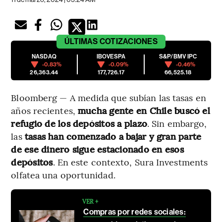
ÚLTIMAS
COTIZACIONES
NASDAQ
IBOVESPA
S&P/BMV IPC
-0.83%
-0.09%
-0.46%
26,363.44
177,726.17
66,525.18
Bloomberg — A medida que subían las tasas en
años recientes,
mucha gente en Chile buscó el
refugio de los depósitos a plazo
. Sin embargo,
las
tasas han comenzado a bajar y gran parte
de ese dinero sigue estacionado en esos
depósitos
. En este contexto, Sura Investments
olfatea una oportunidad.
VER +
Compras por redes sociales: