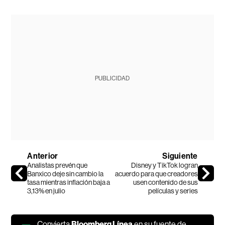
PUBLICIDAD
Anterior
Siguiente
Analistas prevén que
Disney y TikTok logran
Banxico deje sin cambio la
acuerdo para que creadores
tasa mientras inflación baja a
usen contenido de sus
3,13% en julio
películas y series
Convierta
Bloomberg Línea
en su fuente de