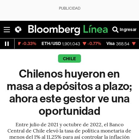
PUBLICIDAD
Ingresar
.33%
ETH/USD
-0.77%
Visa
-0.28%
Merc
1,901.043
368.54
CHILE
Chilenos huyeron en
masa a depósitos a plazo;
ahora este gestor ve una
oportunidad
Entre julio de 2021 y octubre de 2022, el Banco
Central de Chile elevó la tasa de política monetaria de
menos del 1% al 11,25% para así controlar la inflación