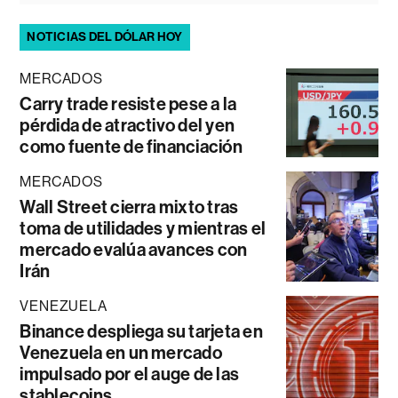
NOTICIAS DEL DÓLAR HOY
MERCADOS
Carry trade resiste pese a la
pérdida de atractivo del yen
como fuente de financiación
MERCADOS
Wall Street cierra mixto tras
toma de utilidades y mientras el
mercado evalúa avances con
Irán
VENEZUELA
Binance despliega su tarjeta en
Venezuela en un mercado
impulsado por el auge de las
stablecoins