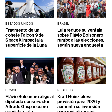
ESTADOS UNIDOS
BRASIL
Fragmento de un
Lula reduce su ventaja
cohete Falcon 9 de
sobre Flávio Bolsonaro
SpaceX impacta la
rumbo a las elecciones,
superficie de la Luna
según nueva encuesta
BRASIL
NEGOCIOS
Flávio Bolsonaro elige al
Kraft Heinz eleva
diputado conservador
previsión para 2026 y
Alfredo Gaspar como
aumenta su inversión
candidato a la
para revitalizar sus