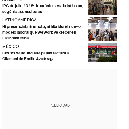
IPC de julio 2026: de cuánto sería la inflación,
según las consultoras
LATINOAMÉRICA
Ni presencial, ni remoto, ni híbrido: el nuevo
modelo laboral que WeWork ve crecer en
Latinoamérica
MÉXICO
Gastos del Mundial le pasan factura a
Ollamani de Emilio Azcárraga
PUBLICIDAD