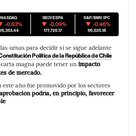
NASDAQ
IBOVESPA
S&P/BMV IPC
-0.83%
-0.09%
-0.46%
26,363.44
177,726.17
66,525.18
 las urnas para decidir si se sigue adelante
nstitución Política de la República de Chile
a carta magna puede tener un
impacto
tes de mercado.
a este año fue promovido por los sectores
aprobación podría, en principio, favorecer
ble