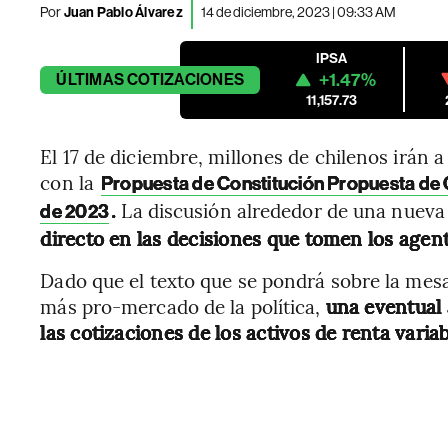
Por
Juan Pablo Álvarez
14 de diciembre, 2023 | 09:33 AM
IPSA
+1.47%
ÚLTIMAS
COTIZACIONES
11,157.73
El 17 de diciembre, millones de chilenos irán a
con la
Propuesta de Constitución Propuesta de Co
.
La discusión alrededor de una nuev
de 2023
directo en las decisiones que tomen los agen
Dado que el texto que se pondrá sobre la mes
más pro-mercado de la política,
una eventual 
las cotizaciones de los activos de renta varia