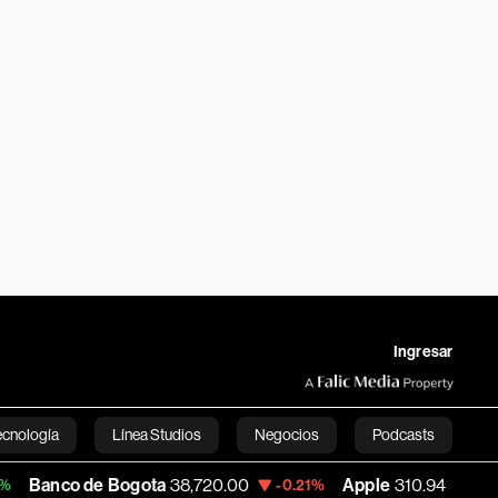
Ingresar
ecnología
Línea Studios
Negocios
Podcasts
 Bogota
38,720.00
Apple
310.94
USD C
-0.21%
+0.55%
English