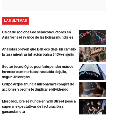
LAS ÚLTIMAS
Caída de acciones de semiconductores en
Asia frena el avance de las bolsas mundiales
Analistas prevén que Banxico deje sin cambio
la tasa mientras inflación baja a 3,13% en julio
Sector tecnológico podría depender más de
inversores minoristas tras caída de julio,
según JPMorgan
Grupo Argos anuncia millonaria recompra de
acciones y promete duplicar el dividendo
MercadoLibre se hunde en Wall Street pese a
superar expectativas de facturación y
ganancia neta