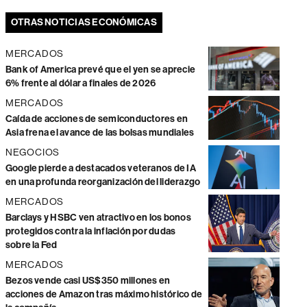
OTRAS NOTICIAS ECONÓMICAS
MERCADOS
Bank of America prevé que el yen se aprecie
6% frente al dólar a finales de 2026
MERCADOS
Caída de acciones de semiconductores en
Asia frena el avance de las bolsas mundiales
NEGOCIOS
Google pierde a destacados veteranos de IA
en una profunda reorganización del liderazgo
MERCADOS
Barclays y HSBC ven atractivo en los bonos
protegidos contra la inflación por dudas
sobre la Fed
MERCADOS
Bezos vende casi US$350 millones en
acciones de Amazon tras máximo histórico de