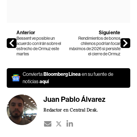
Anterior
Siguiente
Bessent ve posible un
Rendimientos de bonos
acuerdo con Irán sobre el
chilenos podrían tocar
estrecho de Ormuz este
máximos de 2026 si persiste
martes
el cierre de Ormuz
Convierta
Bloomberg Línea
en su fuente de
noticias
aquí
Juan Pablo Álvarez
Redactor en Central Desk.