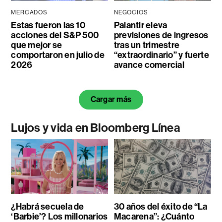
MERCADOS
NEGOCIOS
Estas fueron las 10
Palantir eleva
acciones del S&P 500
previsiones de ingresos
que mejor se
tras un trimestre
comportaron en julio de
“extraordinario” y fuerte
2026
avance comercial
Cargar más
Lujos y vida en Bloomberg Línea
¿Habrá secuela de
30 años del éxito de “La
‘Barbie’? Los millonarios
Macarena”: ¿Cuánto