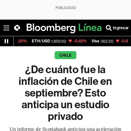
PUBLICIDAD
Ingresar
20%
ETH/USD
-0.42%
Visa
-0.87%
Mercad
1,859.62
362.50
CHILE
¿De cuánto fue la
inflación de Chile en
septiembre? Esto
anticipa un estudio
privado
Un informe de Scotiabank anticipa una aceleración