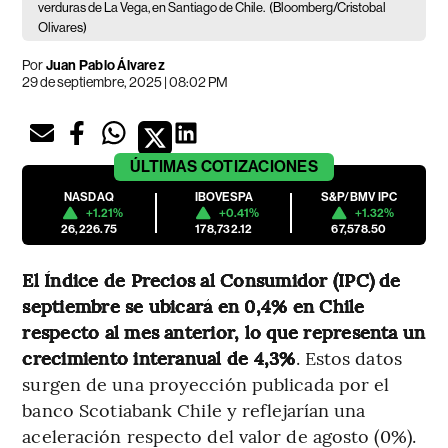
verduras de La Vega, en Santiago de Chile.
(Bloomberg/Cristobal
Olivares)
Por
Juan Pablo Álvarez
29 de septiembre, 2025 | 08:02 PM
ÚLTIMAS
COTIZACIONES
NASDAQ
IBOVESPA
S&P/BMV IPC
+1.21%
+0.41%
+1.32%
26,226.75
178,732.12
67,578.50
El Índice de Precios al Consumidor (IPC) de
septiembre se ubicará en 0,4% en Chile
respecto al mes anterior, lo que representa un
crecimiento interanual de 4,3%
. Estos datos
surgen de una proyección publicada por el
banco
Scotiabank Chile y reflejarían una
aceleración respecto del valor de agosto (0%).