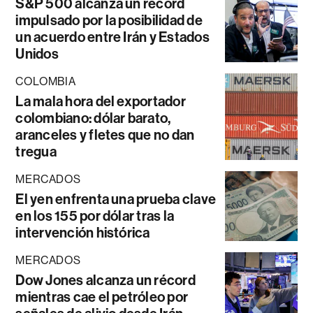
S&P 500 alcanza un récord
impulsado por la posibilidad de
un acuerdo entre Irán y Estados
Unidos
COLOMBIA
La mala hora del exportador
colombiano: dólar barato,
aranceles y fletes que no dan
tregua
MERCADOS
El yen enfrenta una prueba clave
en los 155 por dólar tras la
intervención histórica
MERCADOS
Dow Jones alcanza un récord
mientras cae el petróleo por