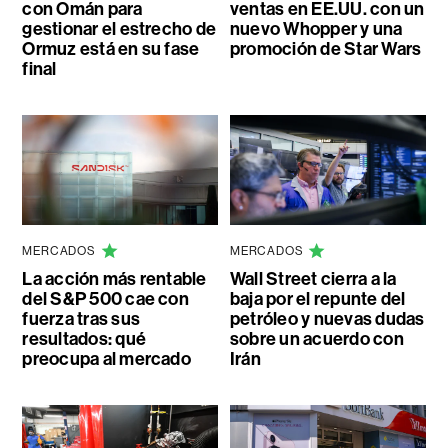
con Omán para
ventas en EE.UU. con un
gestionar el estrecho de
nuevo Whopper y una
Ormuz está en su fase
promoción de Star Wars
final
MERCADOS
MERCADOS
La acción más rentable
Wall Street cierra a la
del S&P 500 cae con
baja por el repunte del
fuerza tras sus
petróleo y nuevas dudas
resultados: qué
sobre un acuerdo con
preocupa al mercado
Irán