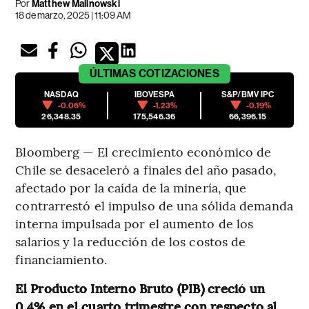
Por
Matthew Malinowski
18 de marzo, 2025 | 11:09 AM
ÚLTIMAS
COTIZACIONES
NASDAQ
IBOVESPA
S&P/BMV IPC
-0.06%
-1.23%
-0.19%
26,348.35
175,546.36
66,396.15
Bloomberg — El crecimiento económico de
Chile se desaceleró a finales del año pasado,
afectado por la caída de la minería, que
contrarrestó el impulso de una sólida demanda
interna impulsada por el aumento de los
salarios y la reducción de los costos de
financiamiento.
El Producto Interno Bruto (PIB) creció un
0,4% en el cuarto trimestre con respecto al