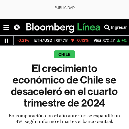
PUBLICIDAD
Ingresar
21%
ETH/USD
-0.43%
Visa
+0.52%
Merca
1,897.715
370.47
CHILE
El crecimiento
económico de Chile se
desaceleró en el cuarto
trimestre de 2024
En comparación con el año anterior, se expandió un
4%, según informó el martes el banco central.