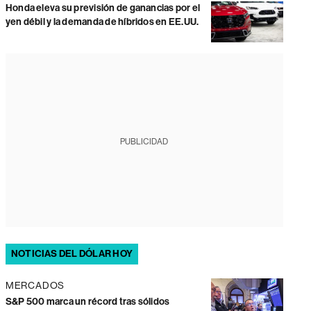
Honda eleva su previsión de ganancias por el
yen débil y la demanda de híbridos en EE.UU.
PUBLICIDAD
NOTICIAS DEL DÓLAR HOY
MERCADOS
S&P 500 marca un récord tras sólidos