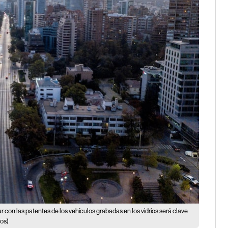
r con las patentes de los vehículos grabadas en los vidrios será clave
os)