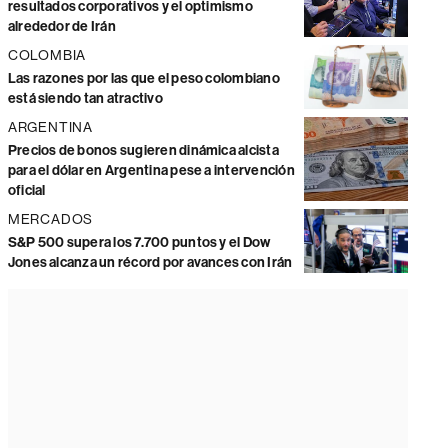
resultados corporativos y el optimismo
alrededor de Irán
COLOMBIA
Las razones por las que el peso colombiano
está siendo tan atractivo
ARGENTINA
Precios de bonos sugieren dinámica alcista
para el dólar en Argentina pese a intervención
oficial
MERCADOS
S&P 500 supera los 7.700 puntos y el Dow
Jones alcanza un récord por avances con Irán