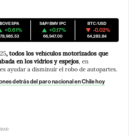
IBOVESPA
S&P/BMV IPC
BTC/USD
+0.61%
+0.17%
-0.02%
178,985.53
66,947.00
64,283.84
025
, todos los vehículos motorizados que
abada en los vidrios y espejos
, en
es ayudar a disminuir el robo de autopartes.
nes detrás del paro nacional en Chile hoy
IDAD