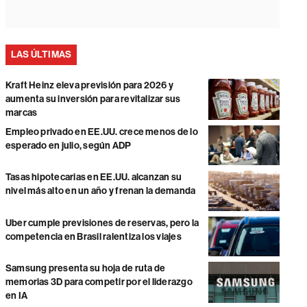
LAS ÚLTIMAS
Kraft Heinz eleva previsión para 2026 y
aumenta su inversión para revitalizar sus
marcas
Empleo privado en EE.UU. crece menos de lo
esperado en julio, según ADP
Tasas hipotecarias en EE.UU. alcanzan su
nivel más alto en un año y frenan la demanda
Uber cumple previsiones de reservas, pero la
competencia en Brasil ralentiza los viajes
Samsung presenta su hoja de ruta de
memorias 3D para competir por el liderazgo
en IA