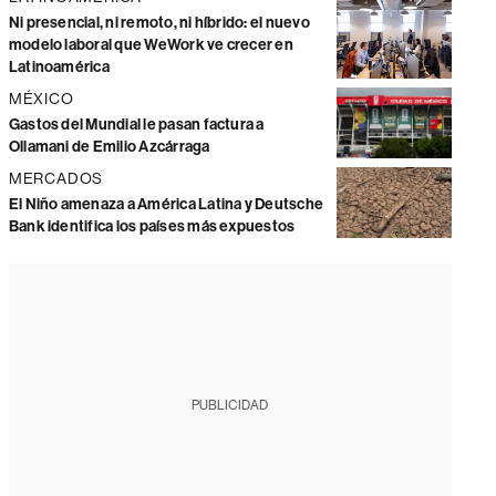
Ni presencial, ni remoto, ni híbrido: el nuevo
modelo laboral que WeWork ve crecer en
Latinoamérica
MÉXICO
Gastos del Mundial le pasan factura a
Ollamani de Emilio Azcárraga
MERCADOS
El Niño amenaza a América Latina y Deutsche
Bank identifica los países más expuestos
PUBLICIDAD