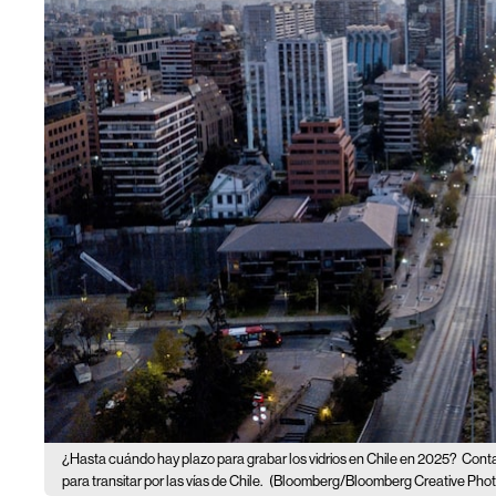
¿Hasta cuándo hay plazo para grabar los vidrios en Chile en 2025?
Conta
para transitar por las vías de Chile.
(Bloomberg/Bloomberg Creative Phot