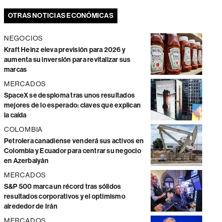
OTRAS NOTICIAS ECONÓMICAS
NEGOCIOS
Kraft Heinz eleva previsión para 2026 y
aumenta su inversión para revitalizar sus
marcas
MERCADOS
SpaceX se desploma tras unos resultados
mejores de lo esperado: claves que explican
la caída
COLOMBIA
Petrolera canadiense venderá sus activos en
Colombia y Ecuador para centrar su negocio
en Azerbaiyán
MERCADOS
S&P 500 marca un récord tras sólidos
resultados corporativos y el optimismo
alrededor de Irán
MERCADOS