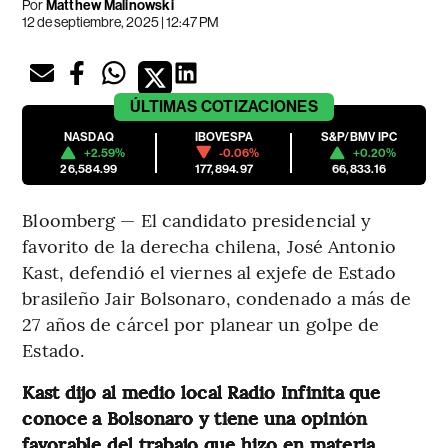
Por
Matthew Malinowski
12 de septiembre, 2025 | 12:47 PM
ÚLTIMAS
COTIZACIONES
NASDAQ
IBOVESPA
S&P/BMV IPC
+2.59%
-0.06%
+0.20%
26,584.99
177,894.97
66,833.16
Bloomberg — El candidato presidencial y
favorito de la derecha chilena, José Antonio
Kast, defendió el viernes al exjefe de Estado
brasileño Jair Bolsonaro, condenado a más de
27 años de cárcel por planear un golpe de
Estado.
Kast dijo al medio local Radio Infinita que
conoce a Bolsonaro y tiene una opinión
favorable del trabajo que hizo en materia