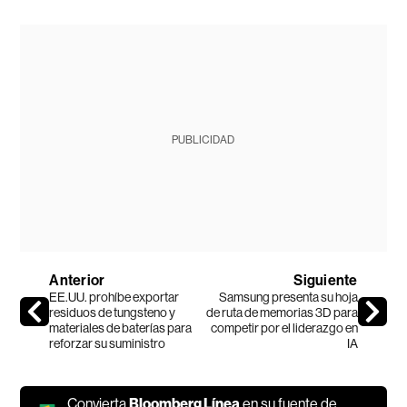
PUBLICIDAD
Anterior
Siguiente
EE.UU. prohíbe exportar
Samsung presenta su hoja
residuos de tungsteno y
de ruta de memorias 3D para
materiales de baterías para
competir por el liderazgo en
reforzar su suministro
IA
Convierta
Bloomberg Línea
en su fuente de