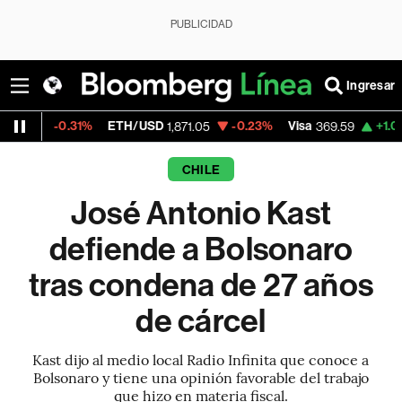
PUBLICIDAD
Ingresar
.31%
ETH/USD
-0.23%
Visa
+1.07%
Mercad
1,871.05
369.59
CHILE
José Antonio Kast
defiende a Bolsonaro
tras condena de 27 años
de cárcel
Kast dijo al medio local Radio Infinita que conoce a
Bolsonaro y tiene una opinión favorable del trabajo
que hizo en materia fiscal.