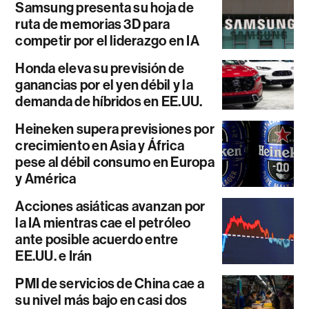
Samsung presenta su hoja de
ruta de memorias 3D para
competir por el liderazgo en IA
Honda eleva su previsión de
ganancias por el yen débil y la
demanda de híbridos en EE.UU.
Heineken supera previsiones por
crecimiento en Asia y África
pese al débil consumo en Europa
y América
Acciones asiáticas avanzan por
la IA mientras cae el petróleo
ante posible acuerdo entre
EE.UU. e Irán
PMI de servicios de China cae a
su nivel más bajo en casi dos