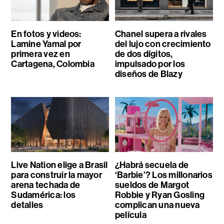
En fotos y videos:
Chanel supera a rivales
Lamine Yamal por
del lujo con crecimiento
primera vez en
de dos dígitos,
Cartagena, Colombia
impulsado por los
diseños de Blazy
Live Nation elige a Brasil
¿Habrá secuela de
para construir la mayor
‘Barbie’? Los millonarios
arena techada de
sueldos de Margot
Sudamérica: los
Robbie y Ryan Gosling
detalles
complican una nueva
película