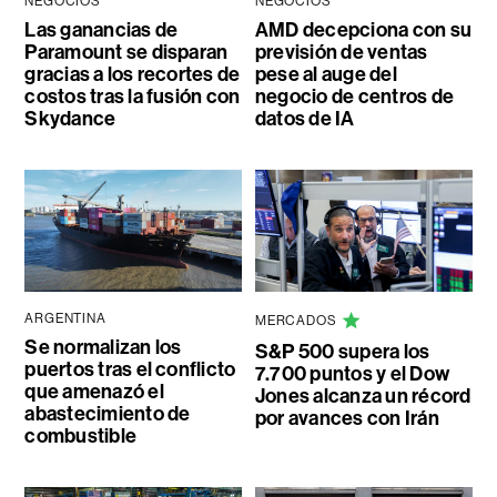
NEGOCIOS
NEGOCIOS
Las ganancias de
AMD decepciona con su
Paramount se disparan
previsión de ventas
gracias a los recortes de
pese al auge del
costos tras la fusión con
negocio de centros de
Skydance
datos de IA
ARGENTINA
MERCADOS
Se normalizan los
S&P 500 supera los
puertos tras el conflicto
7.700 puntos y el Dow
que amenazó el
Jones alcanza un récord
abastecimiento de
por avances con Irán
combustible