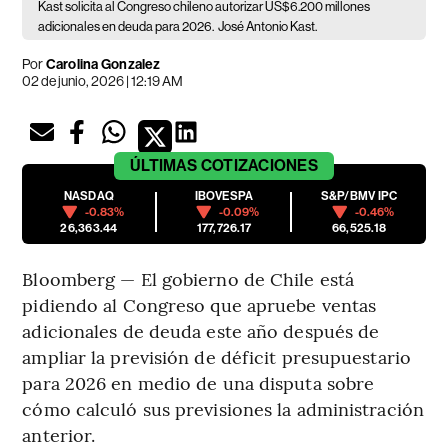
Kast solicita al Congreso chileno autorizar US$6.200 millones
adicionales en deuda para 2026.
José Antonio Kast.
Por
Carolina Gonzalez
02 de junio, 2026 | 12:19 AM
ÚLTIMAS
COTIZACIONES
NASDAQ
IBOVESPA
S&P/BMV IPC
-0.83%
-0.09%
-0.46%
26,363.44
177,726.17
66,525.18
Bloomberg — El gobierno de Chile está
pidiendo al Congreso que apruebe ventas
adicionales de deuda este año después de
ampliar la previsión de déficit presupuestario
para 2026 en medio de una disputa sobre
cómo calculó sus previsiones la administración
anterior.