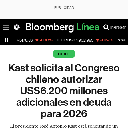
PUBLICIDAD
Ingresar
-0.47%
ETH/USD
-0.67%
Visa
,478.86
1,902.985
368.54
CHILE
Kast solicita al Congreso
chileno autorizar
US$6.200 millones
adicionales en deuda
para 2026
El presidente José Antonio Kast está solicitando un