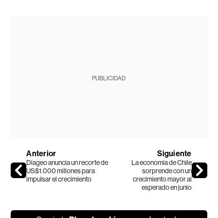
PUBLICIDAD
Anterior
Siguiente
Diageo anuncia un recorte de
La economía de Chile
US$1.000 millones para
sorprende con un
impulsar el crecimiento
crecimiento mayor al
esperado en junio