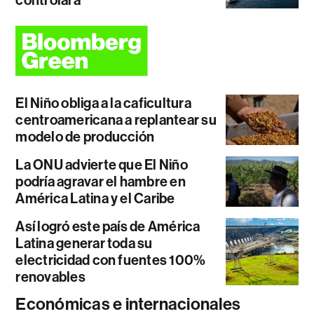
El Niño obliga a la caficultura
centroamericana a replantear su
modelo de producción
La ONU advierte que El Niño
podría agravar el hambre en
América Latina y el Caribe
Así logró este país de América
Latina generar toda su
electricidad con fuentes 100%
renovables
Económicas e internacionales