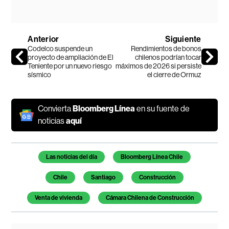
Anterior
Siguiente
Codelco suspende un
Rendimientos de bonos
proyecto de ampliación de El
chilenos podrían tocar
Teniente por un nuevo riesgo
máximos de 2026 si persiste
sísmico
el cierre de Ormuz
Convierta
Bloomberg Línea
en su fuente de
noticias
aquí
Temas de este artículo
Las noticias del día
Bloomberg Línea Chile
Chile
Santiago
Construcción
Venta de vivienda
Cámara Chilena de Construcción