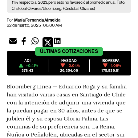
11% respecto al 2023, pero esto no favoreció al promedio anual. Foto:
Cristobal Olivares/Bloomberg.
(Cristobal Olivares)
Por
María Fernanda Almeida
22 de marzo, 2025 | 06:00 AM
ÚLTIMAS
COTIZACIONES
ADI
NASDAQ
IBOVESPA
+0.41%
-0.04%
-1.06%
378.43
26,354.06
175,839.81
Bloomberg Línea — Eduardo Roga y su familia
han visitado varias casas en Santiago de Chile
con la intención de adquirir una vivienda que
la puedan pagar en 30 años, antes de que se
jubilen él y su esposa Gloria Palma. Las
comunas de su preferencia son: La Reina,
Ñuñoa o Peñalolén, ubicadas en el sector sur