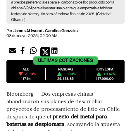
a precios preferenciales para el carbonato de litio producido por la
chilena SQM para alimentar una planta que empezaría a fabricar
fosfato de hierro y litio para cátodos a finales de 2025.
(Cristobal
Olivares)
Por
James Attwood - Carolina Gonzalez
08 de mayo, 2025 | 02:00 AM
ÚLTIMAS
COTIZACIONES
ALB
NASDAQ
IBOVESPA
-0.10%
+1.00%
+0.47%
117.64
25,373.85
177,999.00
Bloomberg — Dos empresas chinas
abandonaron sus planes de desarrollar
proyectos de procesamiento de litio en Chile
después de que el
precio del metal para
baterías se desplomara
, socavando la apuesta