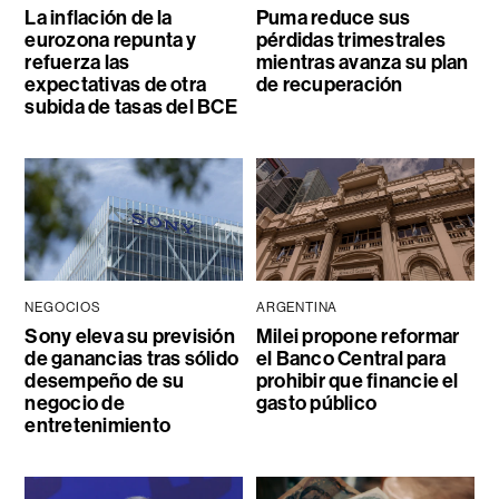
La inflación de la
Puma reduce sus
eurozona repunta y
pérdidas trimestrales
refuerza las
mientras avanza su plan
expectativas de otra
de recuperación
subida de tasas del BCE
NEGOCIOS
ARGENTINA
Sony eleva su previsión
Milei propone reformar
de ganancias tras sólido
el Banco Central para
desempeño de su
prohibir que financie el
negocio de
gasto público
entretenimiento