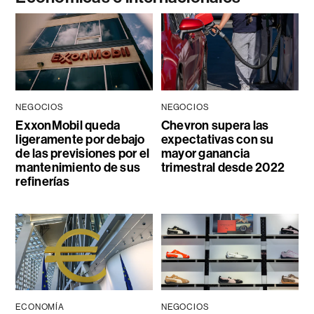
NEGOCIOS
NEGOCIOS
ExxonMobil queda
Chevron supera las
ligeramente por debajo
expectativas con su
de las previsiones por el
mayor ganancia
mantenimiento de sus
trimestral desde 2022
refinerías
ECONOMÍA
NEGOCIOS