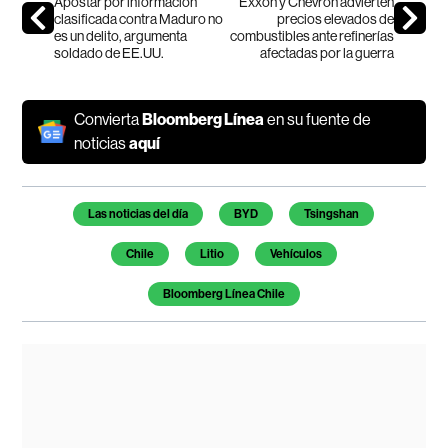
Apostar por información
Exxon y Chevron advierten
clasificada contra Maduro no
precios elevados de
es un delito, argumenta
combustibles ante refinerías
soldado de EE.UU.
afectadas por la guerra
Convierta
Bloomberg Línea
en su fuente de
noticias
aquí
Temas de este artículo
Las noticias del día
BYD
Tsingshan
Chile
Litio
Vehículos
Bloomberg Línea Chile