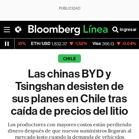
PUBLICIDAD
Ingresar
ETH/USD
-1.52%
Visa
-0.04%
MercadoLib
1,832.37
366.13
CHILE
Las chinas BYD y
Tsingshan desisten de
sus planes en Chile tras
caída de precios del litio
Los productores con mayores costos están perdiendo
dinero después de que nuevos suministros llegaran al
mercado justo cuando la demanda de vehículos