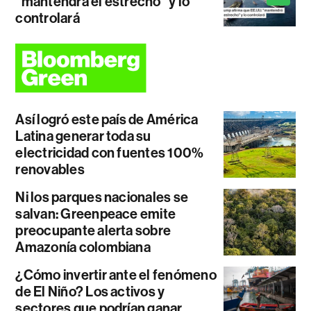
"mantendrá el estrecho" y lo
controlará
Así logró este país de América
Latina generar toda su
electricidad con fuentes 100%
renovables
Ni los parques nacionales se
salvan: Greenpeace emite
preocupante alerta sobre
Amazonía colombiana
¿Cómo invertir ante el fenómeno
de El Niño? Los activos y
sectores que podrían ganar