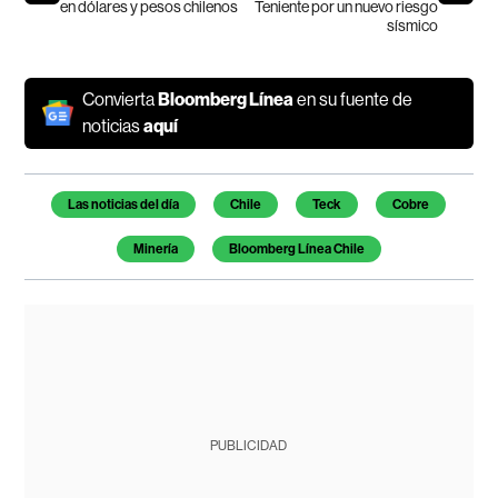
en dólares y pesos chilenos
Teniente por un nuevo riesgo
sísmico
Convierta
Bloomberg Línea
en su fuente de
noticias
aquí
Temas de este artículo
Las noticias del día
Chile
Teck
Cobre
Minería
Bloomberg Línea Chile
PUBLICIDAD