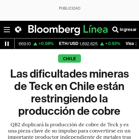
PUBLICIDAD
Ingresar
+0.58%
ETH/USD
+0.93%
Visa
-0.
9.10
1,892.825
368.11
CHILE
Las dificultades mineras
de Teck en Chile están
restringiendo la
producción de cobre
QB2 duplicará la producción de cobre de Teck y es
una pieza clave de su impulso para convertirse en un
importante productor independiente de metales tras