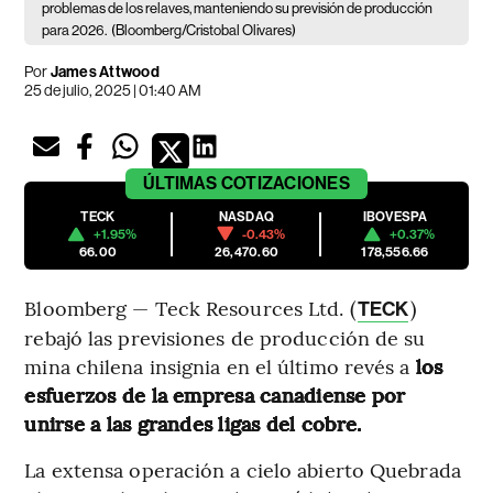
problemas de los relaves, manteniendo su previsión de producción
para 2026.
(Bloomberg/Cristobal Olivares)
Por
James Attwood
25 de julio, 2025 | 01:40 AM
ÚLTIMAS
COTIZACIONES
TECK
NASDAQ
IBOVESPA
+1.95%
-0.43%
+0.37%
66.00
26,470.60
178,556.66
Bloomberg — Teck Resources Ltd. (
)
TECK
rebajó las previsiones de producción de su
mina chilena insignia en el último revés a
los
esfuerzos de la empresa canadiense por
unirse a las grandes ligas del cobre.
La extensa operación a cielo abierto Quebrada