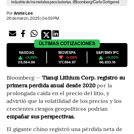
industria de los metales para baterías.
(Bloomberg/Carla Gottgens)
Por
Annie Lee
26 de marzo, 2025 | 04:59 PM
ÚLTIMAS
COTIZACIONES
NASDAQ
IBOVESPA
S&P/BMV IPC
+2.59%
-0.06%
+0.20%
26,584.99
177,894.97
66,833.16
Bloomberg —
Tianqi Lithium Corp. registró su
primera pérdida anual desde 2020
por la
prolongada caída en el precio del litio, y
advirtió que la volatilidad de los precios y los
crecientes riesgos geopolíticos podrían
empañar sus perspectivas.
El gigante chino registró una pérdida neta de