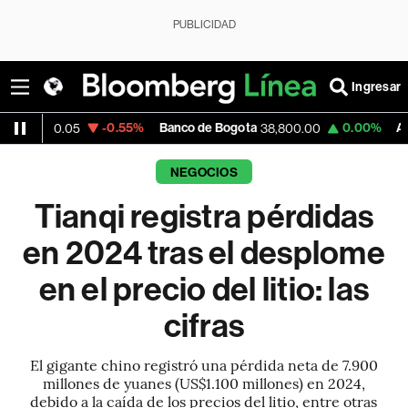
PUBLICIDAD
Ingresar
-0.55%
Banco de Bogota
0.00%
Apple
.05
38,800.00
309.2
NEGOCIOS
Tianqi registra pérdidas
en 2024 tras el desplome
en el precio del litio: las
cifras
El gigante chino registró una pérdida neta de 7.900
millones de yuanes (US$1.100 millones) en 2024,
debido a la caída de los precios del litio, entre otras