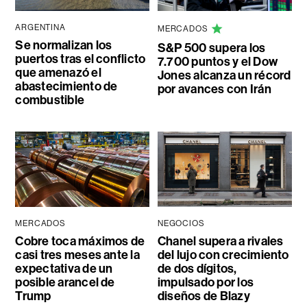
ARGENTINA
MERCADOS
Se normalizan los
S&P 500 supera los
puertos tras el conflicto
7.700 puntos y el Dow
que amenazó el
Jones alcanza un récord
abastecimiento de
por avances con Irán
combustible
MERCADOS
NEGOCIOS
Cobre toca máximos de
Chanel supera a rivales
casi tres meses ante la
del lujo con crecimiento
expectativa de un
de dos dígitos,
posible arancel de
impulsado por los
Trump
diseños de Blazy