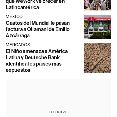
que WeWork ve crecer en
Latinoamérica
MÉXICO
Gastos del Mundial le pasan
factura a Ollamani de Emilio
Azcárraga
MERCADOS
El Niño amenaza a América
Latina y Deutsche Bank
identifica los países más
expuestos
PUBLICIDAD