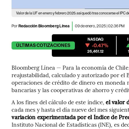
Valor de la UF en enero y febrero 2025: así quedó tras conocerse el IPC d
Por
Redacción Bloomberg Línea
09 de enero, 2025 | 02:36 PM
NASDAQ
-0.47%
ÚLTIMAS
COTIZACIONES
26,461.12
Bloomberg Línea — Para la economía de Chile,
reajustabilidad, calculado y autorizado por el
operaciones de crédito de dinero en moneda 
bancarias y las cooperativas de ahorro y crédi
A los fines del cálculo de este índice,
el valor 
cada mes y hasta el día nueve del mes siguient
variación experimentada por el Índice de Pre
Instituto Nacional de Estadísticas (INE), es deci