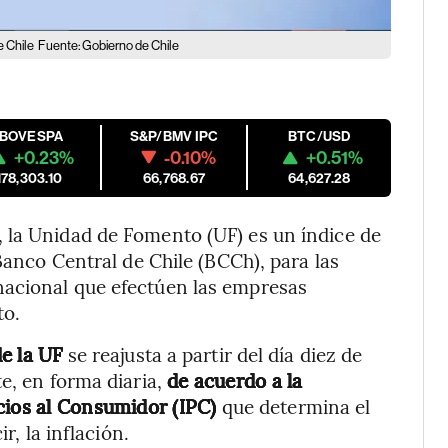
e Chile
Fuente: Gobierno de Chile
IBOVESPA
S&P/BMV IPC
BTC/USD
+0.23%
-0.10%
+0.51%
178,303.10
66,768.67
64,627.28
 la Unidad de Fomento (UF) es un índice de
 Banco Central de Chile (BCCh), para las
nacional que efectúen las empresas
to.
de la UF
se reajusta a partir del día diez de
e, en forma diaria,
de acuerdo a la
cios al Consumidor (IPC)
que determina el
r, la inflación.