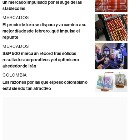
un mercado impulsado por el auge de las
stablecoins
MERCADOS
El precio del oro se dispara y va camino a su
mejor día desde febrero: qué impulsa el
repunte
MERCADOS
S&P 500 marca un récord tras sólidos
resultados corporativos y el optimismo
alrededor de Irán
COLOMBIA
Las razones por las que el peso colombiano
está siendo tan atractivo