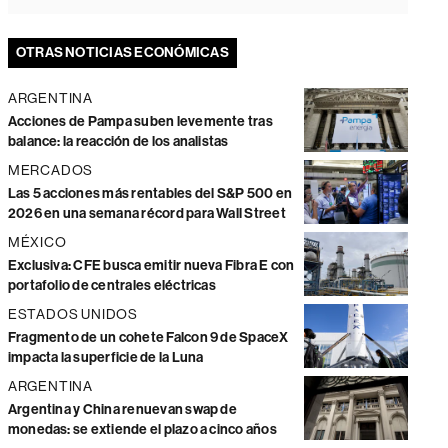
OTRAS NOTICIAS ECONÓMICAS
ARGENTINA
Acciones de Pampa suben levemente tras
balance: la reacción de los analistas
MERCADOS
Las 5 acciones más rentables del S&P 500 en
2026 en una semana récord para Wall Street
MÉXICO
Exclusiva: CFE busca emitir nueva Fibra E con
portafolio de centrales eléctricas
ESTADOS UNIDOS
Fragmento de un cohete Falcon 9 de SpaceX
impacta la superficie de la Luna
ARGENTINA
Argentina y China renuevan swap de
monedas: se extiende el plazo a cinco años