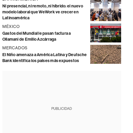
Ni presencial, ni remoto, ni híbrido: el nuevo
modelo laboral que WeWork ve crecer en
Latinoamérica
MÉXICO
Gastos del Mundial le pasan factura a
Ollamani de Emilio Azcárraga
MERCADOS
El Niño amenaza a América Latina y Deutsche
Bank identifica los países más expuestos
PUBLICIDAD