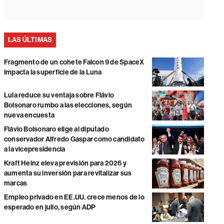
LAS ÚLTIMAS
Fragmento de un cohete Falcon 9 de SpaceX
impacta la superficie de la Luna
Lula reduce su ventaja sobre Flávio
Bolsonaro rumbo a las elecciones, según
nueva encuesta
Flávio Bolsonaro elige al diputado
conservador Alfredo Gaspar como candidato
a la vicepresidencia
Kraft Heinz eleva previsión para 2026 y
aumenta su inversión para revitalizar sus
marcas
Empleo privado en EE.UU. crece menos de lo
esperado en julio, según ADP