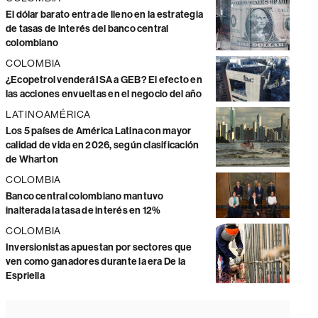
El dólar barato entra de lleno en la estrategia
de tasas de interés del banco central
colombiano
COLOMBIA
¿Ecopetrol venderá ISA a GEB? El efecto en
las acciones envueltas en el negocio del año
LATINOAMÉRICA
Los 5 países de América Latina con mayor
calidad de vida en 2026, según clasificación
de Wharton
COLOMBIA
Banco central colombiano mantuvo
inalterada la tasa de interés en 12%
COLOMBIA
Inversionistas apuestan por sectores que
ven como ganadores durante la era De la
Espriella