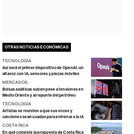
OTRAS NOTICIAS ECONÓMICAS
TECNOLOGÍA
Así será el primer dispositivo de OpenAI: un
altavoz con IA, sensores y piezas móviles
MERCADOS
Bolsas asiáticas suben pese a tensiones en
Medio Oriente y al repunte del petróleo
TECNOLOGÍA
Artistas se resisten a que sus voces y
canciones sean usadas para entrenar a la IA
COSTA RICA
En qué consiste la propuesta de Costa Rica