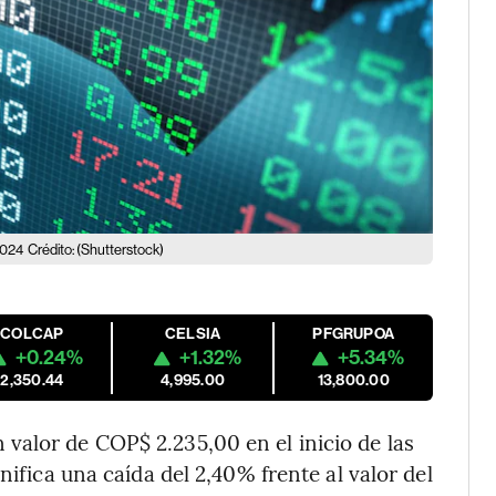
2024
Crédito: (Shutterstock)
COLCAP
CELSIA
PFGRUPOA
+0.24%
+1.32%
+5.34%
2,350.44
4,995.00
13,800.00
n valor de COP$ 2.235,00 en el inicio de las
nifica una caída del 2,40% frente al valor del