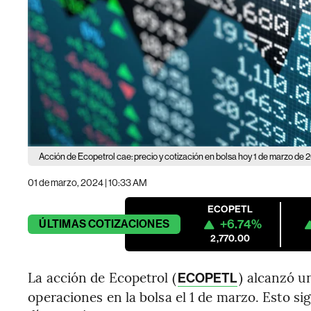
Acción de Ecopetrol cae: precio y cotización en bolsa hoy 1 de marzo de 
01 de marzo, 2024 | 10:33 AM
ECOPETL
+6.74%
ÚLTIMAS
COTIZACIONES
2,770.00
La acción de Ecopetrol (
) alcanzó u
ECOPETL
operaciones en la bolsa el 1 de marzo. Esto sig