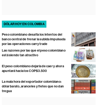
DÓLAR HOY EN COLOMBIA
Peso colombiano desafía los intentos del
banco central de frenar la subida impulsada
por las operaciones carry trade
Las razones por las que el peso colombiano
está siendo tan atractivo
El peso colombiano dejaría de caer y ahora
apuntará hacia los COP$3.500
La mala hora del exportador colombiano:
dólar barato, aranceles y fletes que no dan
tregua