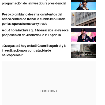
programación de la investidura presidencial
Peso colombiano desafía los intentos del
banco central de frenar la subida impulsada
por las operaciones carry trade
A qué hora inicia y a qué hora acaba la ley seca
por posesión de Abelardo De la Espriella
¿Qué pasará hoy en la SIC con Ecopetrol y la
investigación por contratación de
helicópteros?
PUBLICIDAD