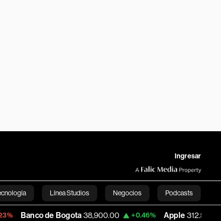
Ingresar
ecnología
Línea Studios
Negocios
Podcasts
 de Bogota
38,900.00
Apple
312.53
US
+0.46%
+0.51%
English