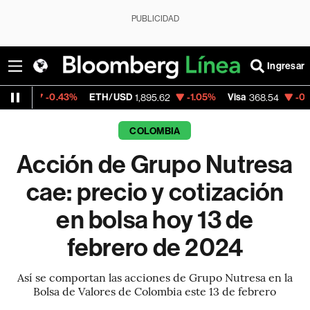
PUBLICIDAD
Ingresar
.43%
ETH/USD
-1.05%
Visa
-0.28%
Merca
1,895.62
368.54
COLOMBIA
Acción de Grupo Nutresa
cae: precio y cotización
en bolsa hoy 13 de
febrero de 2024
Así se comportan las acciones de Grupo Nutresa en la
Bolsa de Valores de Colombia este 13 de febrero