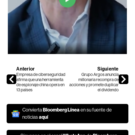
Anterior
Siguiente
Empresa de ciberseguridad
Grupo Argos anuncia
afirma que una herramienta
millonaria recompra de
de espionaje china opera en
acciones y promete duplicar
13 países
el dividendo
Convierta
Bloomberg Línea
en su fuente de
noticias
aquí