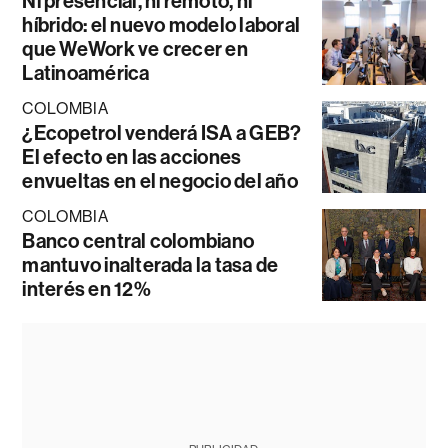
Ni presencial, ni remoto, ni
híbrido: el nuevo modelo laboral
que WeWork ve crecer en
Latinoamérica
COLOMBIA
¿Ecopetrol venderá ISA a GEB?
El efecto en las acciones
envueltas en el negocio del año
COLOMBIA
Banco central colombiano
mantuvo inalterada la tasa de
interés en 12%