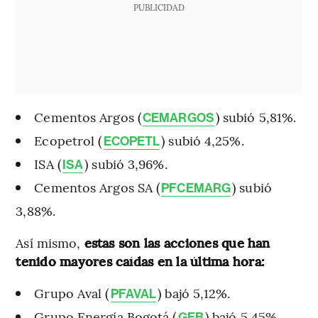
PUBLICIDAD
Cementos Argos (
) subió 5,81%.
CEMARGOS
Ecopetrol (
) subió 4,25%.
ECOPETL
ISA (
) subió 3,96%.
ISA
Cementos Argos SA (
) subió
PFCEMARG
3,88%.
Así mismo,
estas son las acciones que han
tenido mayores caídas en la última hora:
Grupo Aval (
) bajó 5,12%.
PFAVAL
Grupo Energía Bogotá (
) bajó 5,45%.
GEB