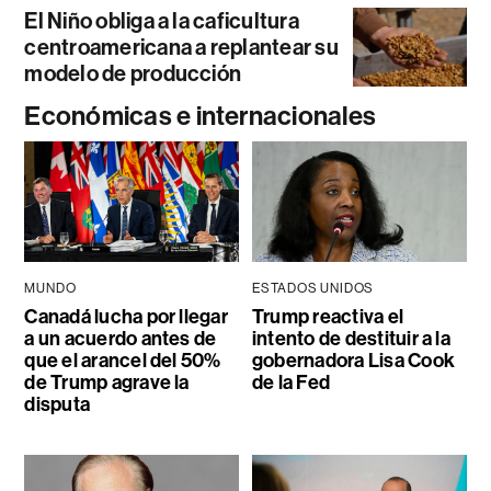
El Niño obliga a la caficultura
centroamericana a replantear su
modelo de producción
Económicas e internacionales
MUNDO
ESTADOS UNIDOS
Canadá lucha por llegar
Trump reactiva el
a un acuerdo antes de
intento de destituir a la
que el arancel del 50%
gobernadora Lisa Cook
de Trump agrave la
de la Fed
disputa