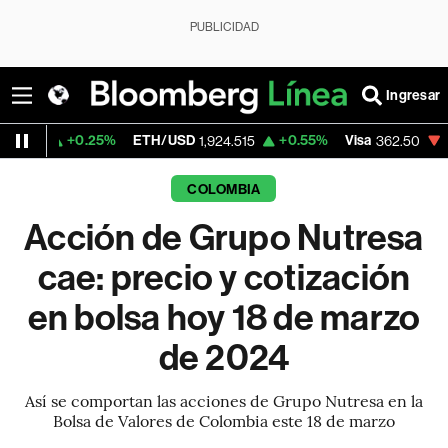
PUBLICIDAD
Ingresar
0.25%
ETH/USD
+0.55%
Visa
-2.15%
Mer
1,924.515
362.50
COLOMBIA
Acción de Grupo Nutresa
cae: precio y cotización
en bolsa hoy 18 de marzo
de 2024
Así se comportan las acciones de Grupo Nutresa en la
Bolsa de Valores de Colombia este 18 de marzo