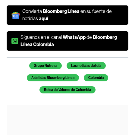
Convierta
Bloomberg Línea
en su fuente de
noticias
aquí
Síguenos en el canal
WhatsApp
de
Bloomberg
Línea Colombia
Temas de este artículo
Grupo Nutresa
Las noticias del día
Asistidas Bloomberg Linea
Colombia
Bolsa de Valores de Colombia