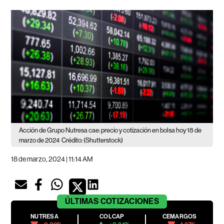
Acción de Grupo Nutresa cae: precio y cotización en bolsa hoy 18 de
marzo de 2024
Crédito: (Shutterstock)
18 de marzo, 2024 | 11:14 AM
ÚLTIMAS
COTIZACIONES
NUTRESA
COLCAP
CEMARGOS