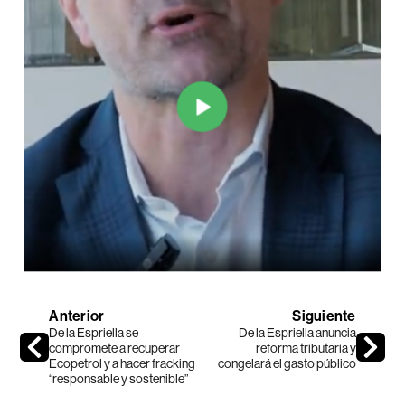
Anterior
Siguiente
De la Espriella se
De la Espriella anuncia
compromete a recuperar
reforma tributaria y
Ecopetrol y a hacer fracking
congelará el gasto público
“responsable y sostenible”