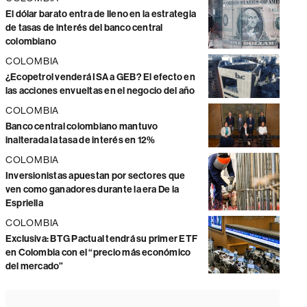
El dólar barato entra de lleno en la estrategia
de tasas de interés del banco central
colombiano
COLOMBIA
¿Ecopetrol venderá ISA a GEB? El efecto en
las acciones envueltas en el negocio del año
COLOMBIA
Banco central colombiano mantuvo
inalterada la tasa de interés en 12%
COLOMBIA
Inversionistas apuestan por sectores que
ven como ganadores durante la era De la
Espriella
COLOMBIA
Exclusiva: BTG Pactual tendrá su primer ETF
en Colombia con el “precio más económico
del mercado”