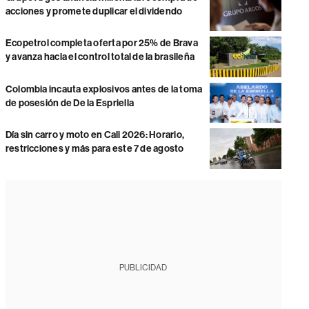
acciones y promete duplicar el dividendo
Ecopetrol completa oferta por 25% de Brava
y avanza hacia el control total de la brasileña
Colombia incauta explosivos antes de la toma
de posesión de De la Espriella
Día sin carro y moto en Cali 2026: Horario,
restricciones y más para este 7 de agosto
PUBLICIDAD