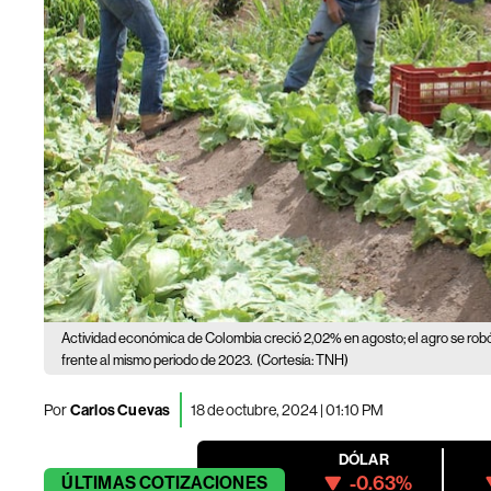
Actividad económica de Colombia creció 2,02% en agosto; el agro se rob
frente al mismo periodo de 2023.
(Cortesía: TNH)
Por
Carlos Cuevas
18 de octubre, 2024 | 01:10 PM
DÓLAR
-0.63%
ÚLTIMAS
COTIZACIONES