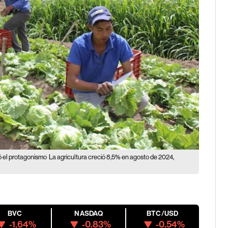
ó el protagonismo
La agricultura creció 8,5% en agosto de 2024,
BVC
NASDAQ
BTC/USD
-1.64%
-0.83%
-0.54%