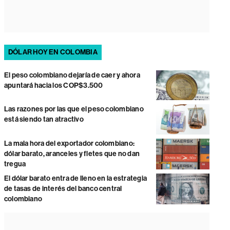
DÓLAR HOY EN COLOMBIA
El peso colombiano dejaría de caer y ahora
apuntará hacia los COP$3.500
Las razones por las que el peso colombiano
está siendo tan atractivo
La mala hora del exportador colombiano:
dólar barato, aranceles y fletes que no dan
tregua
El dólar barato entra de lleno en la estrategia
de tasas de interés del banco central
colombiano