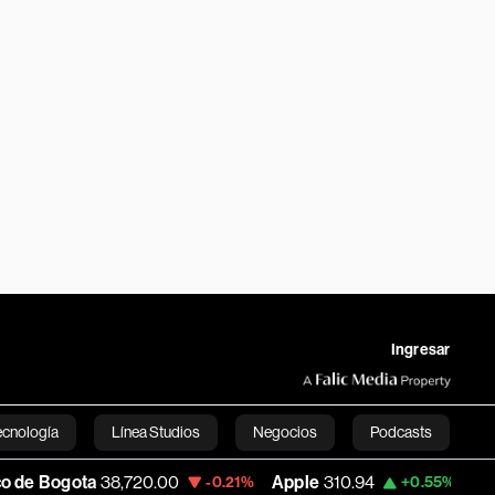
Ingresar
ecnología
Línea Studios
Negocios
Podcasts
8,720.00
Apple
310.94
USD COP
3,175.9
-0.21%
+0.55%
English