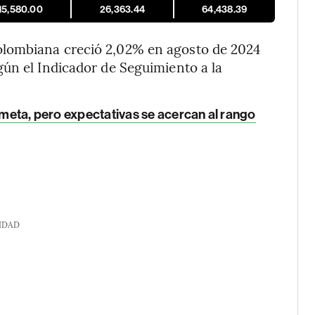
15,580.00
26,363.44
64,438.39
olombiana creció 2,02% en agosto de 2024
ún el Indicador de Seguimiento a la
a meta, pero expectativas se acercan al rango
IDAD