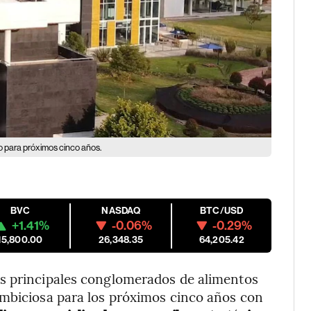
o para próximos cinco años.
BVC
NASDAQ
BTC/USD
+1.41%
-0.06%
-0.29%
15,800.00
26,348.35
64,205.42
os principales conglomerados de alimentos
ambiciosa para los próximos cinco años con