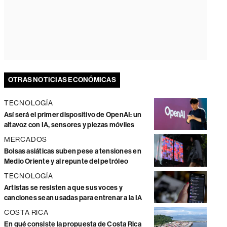
OTRAS NOTICIAS ECONÓMICAS
TECNOLOGÍA
Así será el primer dispositivo de OpenAI: un
altavoz con IA, sensores y piezas móviles
MERCADOS
Bolsas asiáticas suben pese a tensiones en
Medio Oriente y al repunte del petróleo
TECNOLOGÍA
Artistas se resisten a que sus voces y
canciones sean usadas para entrenar a la IA
COSTA RICA
En qué consiste la propuesta de Costa Rica