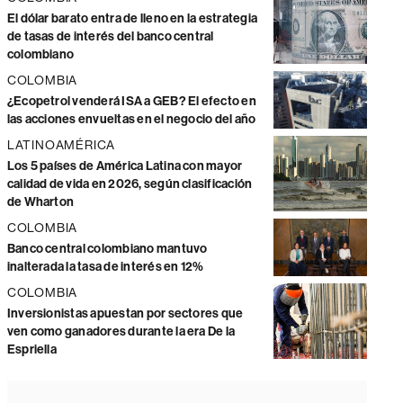
El dólar barato entra de lleno en la estrategia
de tasas de interés del banco central
colombiano
COLOMBIA
¿Ecopetrol venderá ISA a GEB? El efecto en
las acciones envueltas en el negocio del año
LATINOAMÉRICA
Los 5 países de América Latina con mayor
calidad de vida en 2026, según clasificación
de Wharton
COLOMBIA
Banco central colombiano mantuvo
inalterada la tasa de interés en 12%
COLOMBIA
Inversionistas apuestan por sectores que
ven como ganadores durante la era De la
Espriella