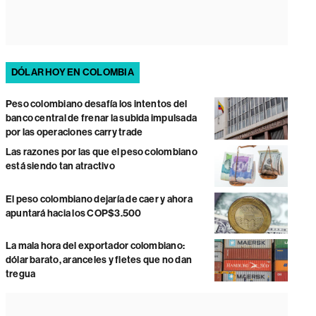
DÓLAR HOY EN COLOMBIA
Peso colombiano desafía los intentos del
banco central de frenar la subida impulsada
por las operaciones carry trade
Las razones por las que el peso colombiano
está siendo tan atractivo
El peso colombiano dejaría de caer y ahora
apuntará hacia los COP$3.500
La mala hora del exportador colombiano:
dólar barato, aranceles y fletes que no dan
tregua