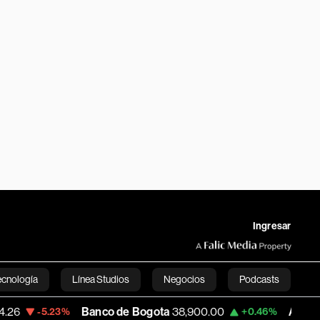
Ingresar
ecnología
Línea Studios
Negocios
Podcasts
Banco de Bogota
38,900.00
Apple
312.53
3%
+0.46%
+
English