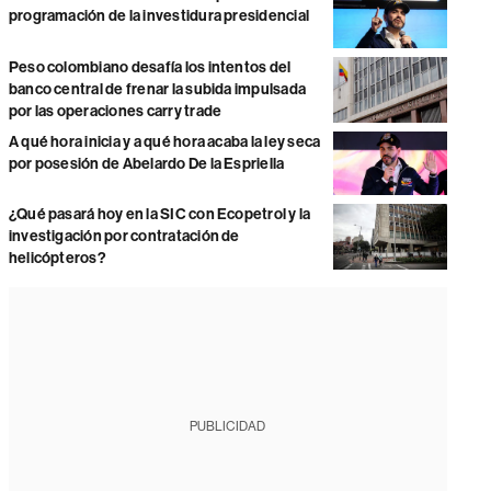
programación de la investidura presidencial
Peso colombiano desafía los intentos del
banco central de frenar la subida impulsada
por las operaciones carry trade
A qué hora inicia y a qué hora acaba la ley seca
por posesión de Abelardo De la Espriella
¿Qué pasará hoy en la SIC con Ecopetrol y la
investigación por contratación de
helicópteros?
PUBLICIDAD