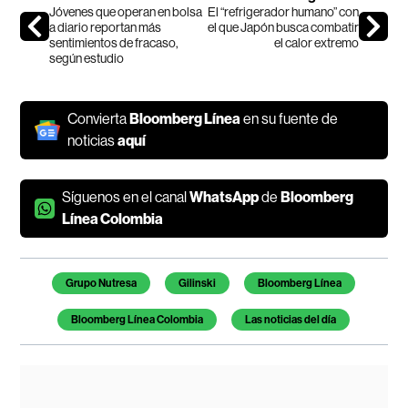
Jóvenes que operan en bolsa
El “refrigerador humano” con
a diario reportan más
el que Japón busca combatir
sentimientos de fracaso,
el calor extremo
según estudio
Convierta
Bloomberg Línea
en su fuente de
noticias
aquí
Síguenos en el canal
WhatsApp
de
Bloomberg
Línea Colombia
Temas de este artículo
Grupo Nutresa
Gilinski
Bloomberg Línea
Bloomberg Línea Colombia
Las noticias del día