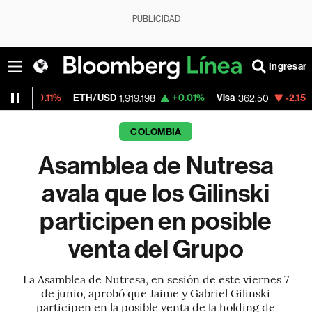
PUBLICIDAD
Ingresar
%
ETH/USD
+0.01%
Visa
-2.15%
MercadoL
1,919.198
362.50
COLOMBIA
Asamblea de Nutresa
avala que los Gilinski
participen en posible
venta del Grupo
La Asamblea de Nutresa, en sesión de este viernes 7
de junio, aprobó que Jaime y Gabriel Gilinski
participen en la posible venta de la holding de