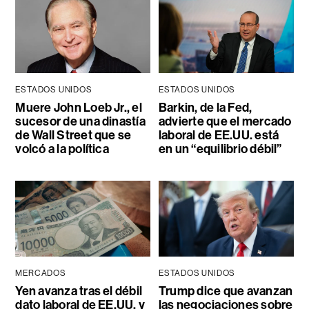
ESTADOS UNIDOS
ESTADOS UNIDOS
Muere John Loeb Jr., el
Barkin, de la Fed,
sucesor de una dinastía
advierte que el mercado
de Wall Street que se
laboral de EE.UU. está
volcó a la política
en un “equilibrio débil”
MERCADOS
ESTADOS UNIDOS
Yen avanza tras el débil
Trump dice que avanzan
dato laboral de EE.UU. y
las negociaciones sobre