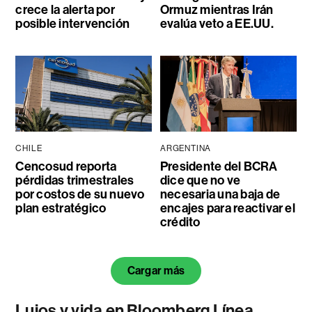
crece la alerta por
Ormuz mientras Irán
posible intervención
evalúa veto a EE.UU.
CHILE
ARGENTINA
Cencosud reporta
Presidente del BCRA
pérdidas trimestrales
dice que no ve
por costos de su nuevo
necesaria una baja de
plan estratégico
encajes para reactivar el
crédito
Cargar más
Lujos y vida en Bloomberg Línea