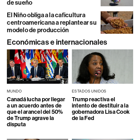
de sueño
El Niño obliga a la caficultura
centroamericana a replantear su
modelo de producción
Económicas e internacionales
MUNDO
ESTADOS UNIDOS
Canadá lucha por llegar
Trump reactiva el
a un acuerdo antes de
intento de destituir a la
que el arancel del 50%
gobernadora Lisa Cook
de Trump agrave la
de la Fed
disputa