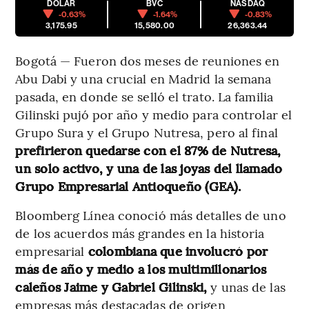
DÓLAR
BVC
NASDAQ
-0.63%
-1.64%
-0.83%
3,175.95
15,580.00
26,363.44
Bogotá — Fueron dos meses de reuniones en
Abu Dabi y una crucial en Madrid la semana
pasada, en donde se selló el trato. La familia
Gilinski pujó por año y medio para controlar el
Grupo Sura y el Grupo Nutresa, pero al final
prefirieron quedarse con el 87% de Nutresa,
un solo activo, y una de las joyas del llamado
Grupo Empresarial Antioqueño (GEA).
Bloomberg Línea conoció más detalles de uno
de los acuerdos más grandes en la historia
empresarial
colombiana que involucró por
más de año y medio a los multimillonarios
caleños Jaime y Gabriel Gilinski,
y unas de las
empresas más destacadas de origen