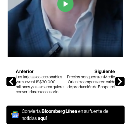
Anterior
Siguiente
Las tarjetas coleccionables
Precios por guerra en Medio
ya mueven US$30.000
Oriente compensaron caída
millones y esta marca quiere
de producción de Ecopetrol
convertirlas en accesorio
Convierta
Bloomberg Línea
en su fuente de
noticias
aquí