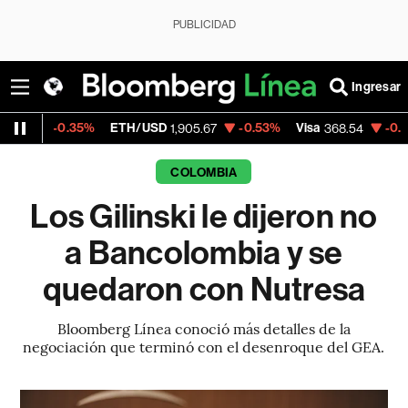
PUBLICIDAD
Ingresar
5%
ETH/USD
-0.53%
Visa
-0.28%
Mercado
1,905.67
368.54
COLOMBIA
Los Gilinski le dijeron no
a Bancolombia y se
quedaron con Nutresa
Bloomberg Línea conoció más detalles de la
negociación que terminó con el desenroque del GEA.