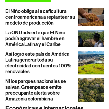
El Niño obliga a la caficultura
centroamericana a replantear su
modelo de producción
La ONU advierte que El Niño
podría agravar el hambre en
América Latina y el Caribe
Así logró este país de América
Latina generar toda su
electricidad con fuentes 100%
renovables
Ni los parques nacionales se
salvan: Greenpeace emite
preocupante alerta sobre
Amazonía colombiana
Económicas e internacionales