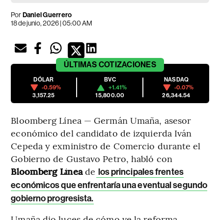
Por
Daniel Guerrero
18 de junio, 2026 | 05:00 AM
ÚLTIMAS
COTIZACIONES
DÓLAR
BVC
NASDAQ
-0.59%
+1.41%
-0.07%
3,157.25
15,800.00
26,344.54
Bloomberg Línea — Germán Umaña, asesor
económico del candidato de izquierda Iván
Cepeda y exministro de Comercio durante el
Gobierno de Gustavo Petro, habló con
Bloomberg Línea
de
los principales frentes
económicos que enfrentaría una eventual segundo
gobierno progresista.
Umaña dio luces de cómo ve la reforma