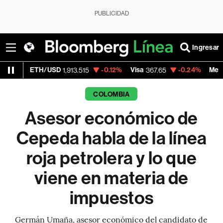
PUBLICIDAD
Ingresar
TH/USD
-0.12%
Visa
-0.24%
MercadoLibre
1,913.515
367.65
1
COLOMBIA
Asesor económico de
Cepeda habla de la línea
roja petrolera y lo que
viene en materia de
impuestos
Germán Umaña, asesor económico del candidato de