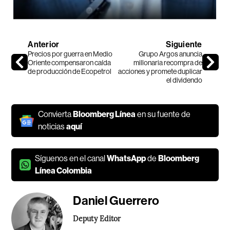
Anterior
Siguiente
Precios por guerra en Medio
Grupo Argos anuncia
Oriente compensaron caída
millonaria recompra de
de producción de Ecopetrol
acciones y promete duplicar
el dividendo
Convierta
Bloomberg Línea
en su fuente de
noticias
aquí
Síguenos en el canal
WhatsApp
de
Bloomberg
Línea Colombia
Daniel Guerrero
Deputy Editor