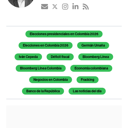
Temas de este artículo
Elecciones presidenciales en Colombia 2026
Elecciones en Colombia 2026
Germán Umaña
Iván Cepeda
Déficit fiscal
Bloomberg Línea
Bloomberg Línea Colombia
Economía colombiana
Negocios en Colombia
Fracking
Banco de la República
Las noticias del día