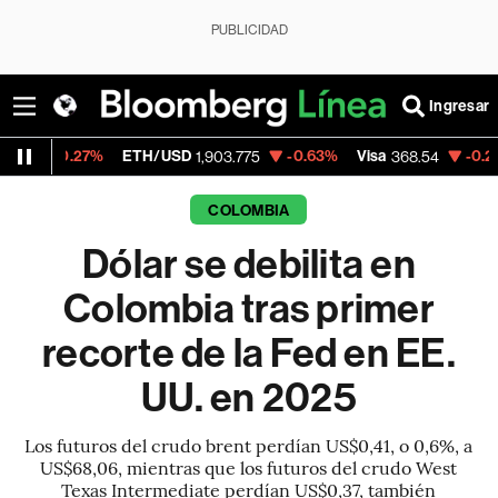
PUBLICIDAD
Ingresar
%
ETH/USD
-0.63%
Visa
-0.28%
Mercado
1,903.775
368.54
COLOMBIA
Dólar se debilita en
Colombia tras primer
recorte de la Fed en EE.
UU. en 2025
Los futuros del crudo brent perdían US$0,41, o 0,6%, a
US$68,06, mientras que los futuros del crudo West
Texas Intermediate perdían US$0,37, también