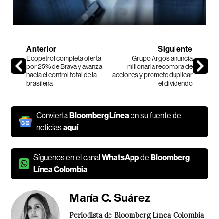
Anterior
Siguiente
Ecopetrol completa oferta
Grupo Argos anuncia
por 25% de Brava y avanza
millonaria recompra de
hacia el control total de la
acciones y promete duplicar
brasileña
el dividendo
Convierta
Bloomberg Línea
en su fuente de
noticias
aquí
Síguenos en el canal
WhatsApp
de
Bloomberg
Línea Colombia
María C. Suárez
Periodista de Bloomberg Línea Colombia