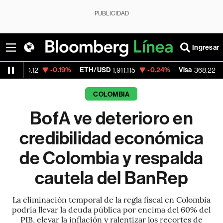
PUBLICIDAD
Ingresar
0.19%
ETH/USD
-0.24%
Visa
-0.09%
Merca
1,911.115
368.22
COLOMBIA
BofA ve deterioro en
credibilidad económica
de Colombia y respalda
cautela del BanRep
La eliminación temporal de la regla fiscal en Colombia
podría llevar la deuda pública por encima del 60% del
PIB, elevar la inflación y ralentizar los recortes de