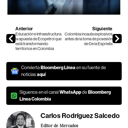
Anterior
Siguiente
Educación e Infraestructura:
Colombia incauta explosivos
la apuesta de Ecopetrol que
antes de la toma de posesión
está transformando
de De la Espriella
territorios en Colombia
Convierta
Bloomberg Línea
en su fuente de
noticias
aquí
Síguenos en el canal
WhatsApp
de
Bloomberg
Línea Colombia
Carlos Rodríguez Salcedo
Editor de Mercados