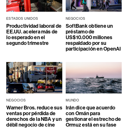
ESTADOS UNIDOS
NEGOCIOS
Productividad laboral de
SoftBank obtiene un
EE.UU. acelera más de
préstamo de
lo esperado en el
US$10.000 millones
segundo trimestre
respaldado por su
participación en OpenAI
NEGOCIOS
MUNDO
Warner Bros. reduce sus
Irán dice que acuerdo
ventas por pérdida de
con Omán para
derechos de la NBA y un
gestionar el estrecho de
débil negocio de cine
Ormuz está en su fase