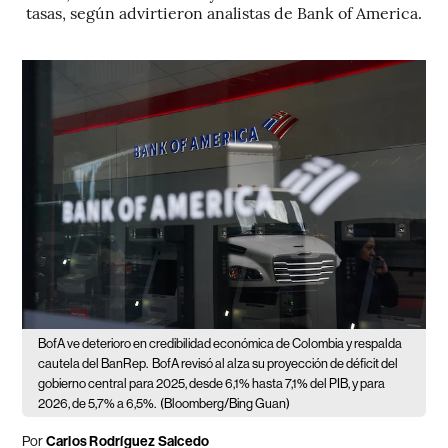
tasas, según advirtieron analistas de Bank of America.
BofA ve deterioro en credibilidad económica de Colombia y respalda
cautela del BanRep.
BofA revisó al alza su proyección de déficit del
gobierno central para 2025, desde 6,1% hasta 7,1% del PIB, y para
2026, de 5,7% a 6,5%.
(Bloomberg/Bing Guan)
Por
Carlos Rodríguez Salcedo