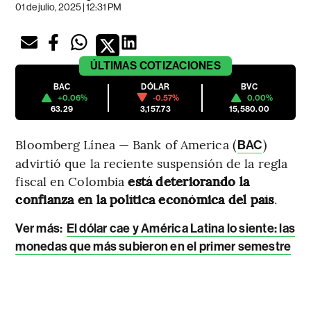
01 de julio, 2025 | 12:31 PM
ÚLTIMAS
COTIZACIONES
BAC
DÓLAR
BVC
+0.06%
-0.57%
0.00%
63.29
3,157.73
15,580.00
Bloomberg Línea — Bank of America (
)
BAC
advirtió que la reciente suspensión de la regla
fiscal en Colombia
está deteriorando la
confianza en la política económica del país
.
Ver más:
El dólar cae y América Latina lo siente: las
monedas que más subieron en el primer semestre