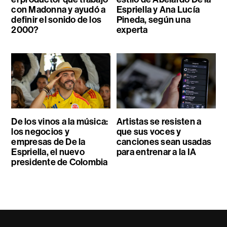
con Madonna y ayudó a
Espriella y Ana Lucía
definir el sonido de los
Pineda, según una
2000?
experta
De los vinos a la música:
Artistas se resisten a
los negocios y
que sus voces y
empresas de De la
canciones sean usadas
Espriella, el nuevo
para entrenar a la IA
presidente de Colombia