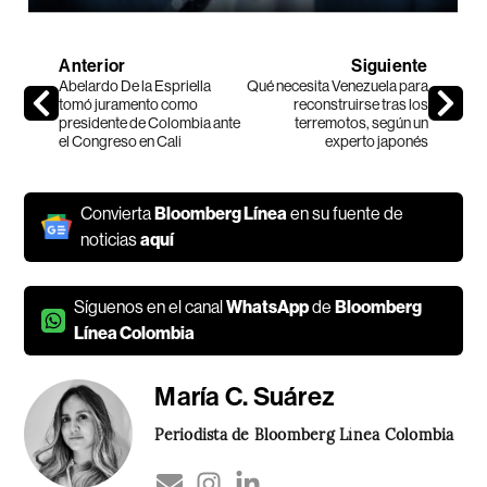
Anterior
Siguiente
Abelardo De la Espriella
Qué necesita Venezuela para
tomó juramento como
reconstruirse tras los
presidente de Colombia ante
terremotos, según un
el Congreso en Cali
experto japonés
Convierta
Bloomberg Línea
en su fuente de
noticias
aquí
Síguenos en el canal
WhatsApp
de
Bloomberg
Línea Colombia
María C. Suárez
Periodista de Bloomberg Línea Colombia