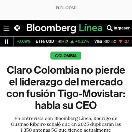
PUBLICIDAD
Ingresar
9%
ETH/USD
+0.27%
Visa
-2.15%
MercadoLi
1,919.12
362.50
COLOMBIA
Claro Colombia no pierde
el liderazgo del mercado
con fusión Tigo-Movistar:
habla su CEO
En entrevista con Bloomberg Línea, Rodrigo de
Gusmao Ribeiro señaló que en 2025 duplicarán las
1.350 antenas 5G que tienen actualmente