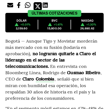
ÚLTIMAS
COTIZACIONES
DÓLAR
BVC
NASDAQ
+0.01%
+1.41%
+1.30%
3,159.60
15,800.00
26,690.62
Bogotá — Aunque Tigo y Movistar morderán
más mercado con su fusión (todavía en
aprobación),
no lograrán quitarle a Claro el
liderazgo en el sector de las
telecomunicaciones.
En entrevista con
Bloomberg Línea, Rodrigo de
Gusmao Ribeiro
,
CEO de
Claro
, señaló que si bien
Colombia
miran con humildad esa operación, los
respaldan 30 años de historia en el país y la
preferencia de los consumidores.
“En el segmento móvil estamos en 47%-48% de