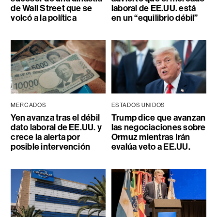
de Wall Street que se
laboral de EE.UU. está
volcó a la política
en un “equilibrio débil”
MERCADOS
ESTADOS UNIDOS
Yen avanza tras el débil
Trump dice que avanzan
dato laboral de EE.UU. y
las negociaciones sobre
crece la alerta por
Ormuz mientras Irán
posible intervención
evalúa veto a EE.UU.