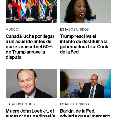
MUNDO
ESTADOS UNIDOS
Canadá lucha por llegar
Trump reactiva el
a un acuerdo antes de
intento de destituir a la
que el arancel del 50%
gobernadora Lisa Cook
de Trump agrave la
de la Fed
disputa
ESTADOS UNIDOS
ESTADOS UNIDOS
Muere John Loeb Jr., el
Barkin, de la Fed,
sucesor de una dinastía
advierte que el mercado