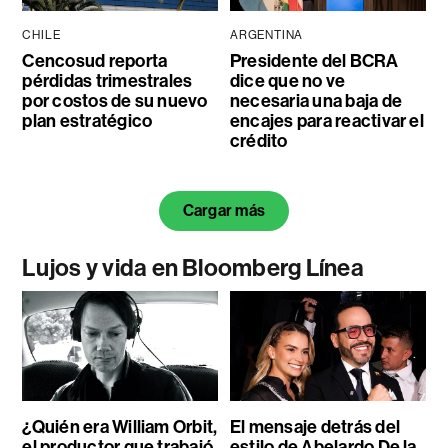
CHILE
ARGENTINA
Cencosud reporta
Presidente del BCRA
pérdidas trimestrales
dice que no ve
por costos de su nuevo
necesaria una baja de
plan estratégico
encajes para reactivar el
crédito
Cargar más
Lujos y vida en Bloomberg Línea
¿Quién era William Orbit,
El mensaje detrás del
el productor que trabajó
estilo de Abelardo De la