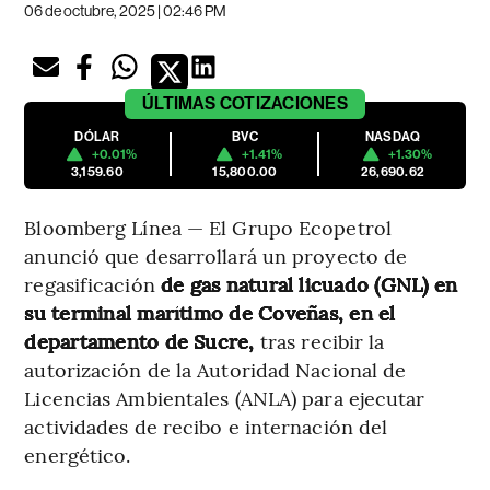
06 de octubre, 2025 | 02:46 PM
ÚLTIMAS
COTIZACIONES
DÓLAR
BVC
NASDAQ
+0.01%
+1.41%
+1.30%
3,159.60
15,800.00
26,690.62
Bloomberg Línea — El Grupo Ecopetrol
anunció que desarrollará un proyecto de
regasificación
de gas natural licuado (GNL) en
su terminal marítimo de Coveñas, en el
departamento de Sucre,
tras recibir la
autorización de la Autoridad Nacional de
Licencias Ambientales (ANLA) para ejecutar
actividades de recibo e internación del
energético.