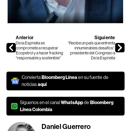
Anterior
Siguiente
De la Espriella se
“Recibe un país que enfrenta
compromete a recuperar
innumerables desafíos”:
Ecopetrol y a hacer fracking
presidente del Congreso a
“responsable y sostenible”
De la Espriella
Convierta
Bloomberg Línea
en su fuente de
noticias
aquí
Síguenos en el canal
WhatsApp
de
Bloomberg
Línea Colombia
Daniel Guerrero