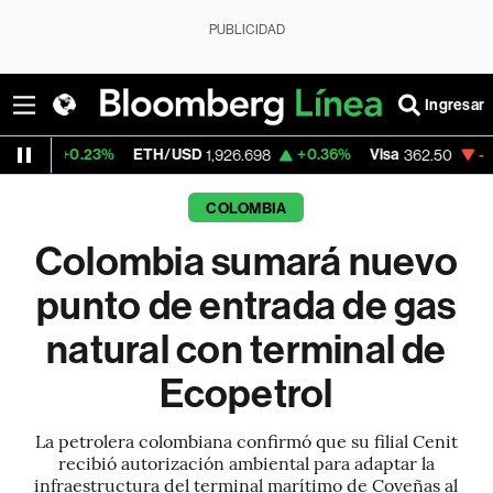
PUBLICIDAD
Ingresar
23%
ETH/USD
+0.36%
Visa
-2.15%
Merc
1,926.698
362.50
COLOMBIA
Colombia sumará nuevo
punto de entrada de gas
natural con terminal de
Ecopetrol
La petrolera colombiana confirmó que su filial Cenit
recibió autorización ambiental para adaptar la
infraestructura del terminal marítimo de Coveñas al