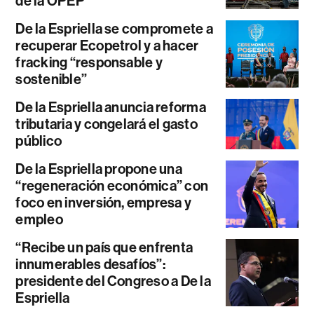
de la OPEP
De la Espriella se compromete a
recuperar Ecopetrol y a hacer
fracking “responsable y
sostenible”
De la Espriella anuncia reforma
tributaria y congelará el gasto
público
De la Espriella propone una
“regeneración económica” con
foco en inversión, empresa y
empleo
“Recibe un país que enfrenta
innumerables desafíos”:
presidente del Congreso a De la
Espriella