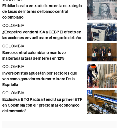
El dólar barato entra de lleno en la estrategia
de tasas de interés del banco central
colombiano
COLOMBIA
¿Ecopetrol venderá ISA a GEB? El efecto en
las acciones envueltas en el negocio del año
COLOMBIA
Banco central colombiano mantuvo
inalterada la tasa de interés en 12%
COLOMBIA
Inversionistas apuestan por sectores que
ven como ganadores durante la era De la
Espriella
COLOMBIA
Exclusiva: BTG Pactual tendrá su primer ETF
en Colombia con el “precio más económico
del mercado”