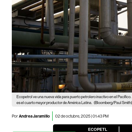
Ecopetrol ve una nueva vida para puerto petrolero inactivo en el Pacífico.
es el cuarto mayor productor de América Latina.
(Bloomberg/Paul Smith
Por
Andrea Jaramillo
02 de octubre, 2025 | 01:43 PM
ECOPETL