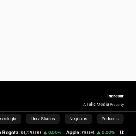
Ingresar
ecnología
Línea Studios
Negocios
Podcasts
720.00
Apple
310.94
USD COP
3,172.46
0.00%
0.00%
English