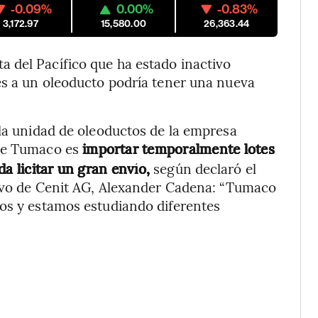
-0.09%
0.00%
-0.83%
3,172.97
15,580.00
26,363.44
 del Pacífico que ha estado inactivo
es a un oleoducto podría tener una nueva
 la unidad de oleoductos de la empresa
 de Tumaco es
importar temporalmente lotes
a licitar un gran envío,
según declaró el
tivo de Cenit AG, Alexander Cadena: “Tumaco
ros y estamos estudiando diferentes