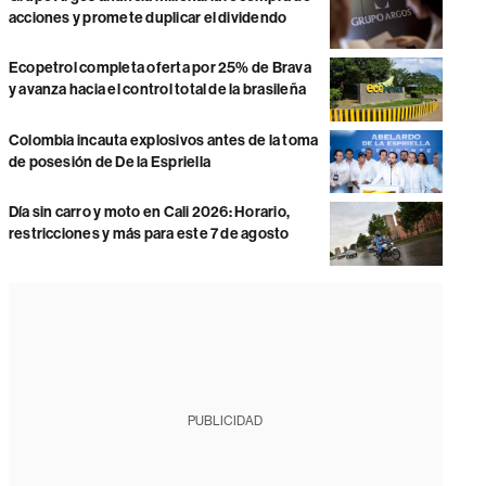
acciones y promete duplicar el dividendo
Ecopetrol completa oferta por 25% de Brava
y avanza hacia el control total de la brasileña
Colombia incauta explosivos antes de la toma
de posesión de De la Espriella
Día sin carro y moto en Cali 2026: Horario,
restricciones y más para este 7 de agosto
PUBLICIDAD