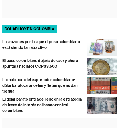
DÓLAR HOY EN COLOMBIA
Las razones por las que el peso colombiano
está siendo tan atractivo
El peso colombiano dejaría de caer y ahora
apuntará hacia los COP$3.500
La mala hora del exportador colombiano:
dólar barato, aranceles y fletes que no dan
tregua
El dólar barato entra de lleno en la estrategia
de tasas de interés del banco central
colombiano