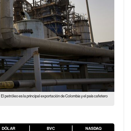
El petróleo es la principal exportación de Colombia y el país cafetero
)
DÓLAR
BVC
NASDAQ