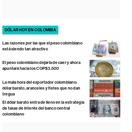
DÓLAR HOY EN COLOMBIA
Las razones por las que el peso colombiano
está siendo tan atractivo
El peso colombiano dejaría de caer y ahora
apuntará hacia los COP$3.500
La mala hora del exportador colombiano:
dólar barato, aranceles y fletes que no dan
tregua
El dólar barato entra de lleno en la estrategia
de tasas de interés del banco central
colombiano