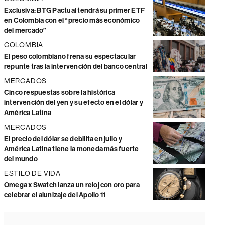
Exclusiva: BTG Pactual tendrá su primer ETF
en Colombia con el “precio más económico
del mercado”
COLOMBIA
El peso colombiano frena su espectacular
repunte tras la intervención del banco central
MERCADOS
Cinco respuestas sobre la histórica
intervención del yen y su efecto en el dólar y
América Latina
MERCADOS
El precio del dólar se debilita en julio y
América Latina tiene la moneda más fuerte
del mundo
ESTILO DE VIDA
Omega x Swatch lanza un reloj con oro para
celebrar el alunizaje del Apollo 11