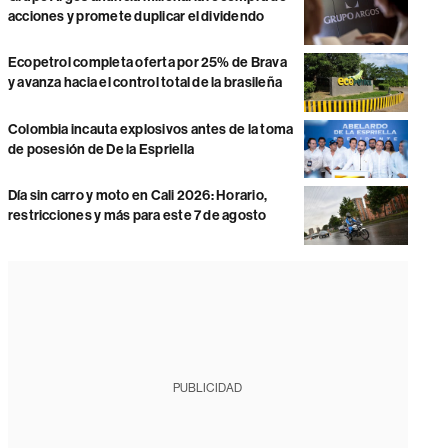
acciones y promete duplicar el dividendo
Ecopetrol completa oferta por 25% de Brava
y avanza hacia el control total de la brasileña
Colombia incauta explosivos antes de la toma
de posesión de De la Espriella
Día sin carro y moto en Cali 2026: Horario,
restricciones y más para este 7 de agosto
PUBLICIDAD