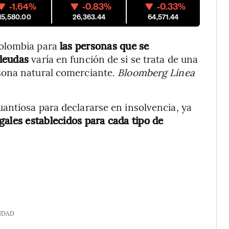
-1.64%
-0.83%
-0.33%
15,580.00
26,363.44
64,571.44
Colombia para
las personas que se
 deudas
varía en función de si se trata de una
sona natural comerciante.
Bloomberg Línea
antiosa para declararse en insolvencia, ya
egales establecidos para cada tipo de
IDAD